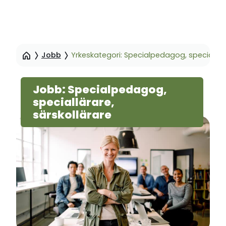
Hoppa
till
Jobb
Yrkeskategori: Specialpedagog, speciallära
sidinnehåll
Jobb: Specialpedagog,
speciallärare,
särskollärare