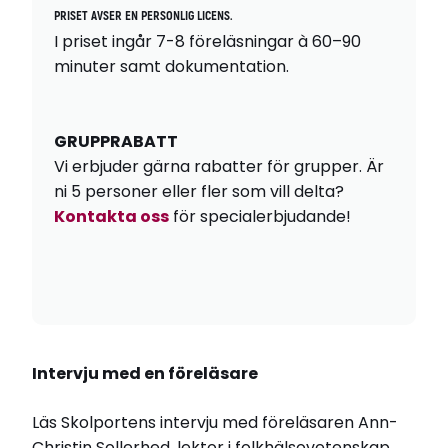
PRISET AVSER EN PERSONLIG LICENS.
funktionshinder som kolliderar med
I priset ingår 7-8 föreläsningar à 60–90
förskolans rutin- och regelstyrda
minuter samt dokumentation.
verksamhet. Den här föreläsningen
beskriver på ett engagerande och
personligt sätt forskning, erfarenheter och
GRUPPRABATT
konkreta strategier kring extrem
Vi erbjuder gärna rabatter för grupper. Är
kravkänslighet.
ni 5 personer eller fler som vill delta?
Kontakta oss
för specialerbjudande!
Julia Esters
LEG. PSYKOLOG
Julia Esters
är legitimerad
psykolog, författare, föreläsare –
och funkisförälder till barn med
Intervju med en föreläsare
autism/PDA och adhd. Hon arbetar
till vardags som skolpsykolog. Julias
Läs Skolportens intervju med föreläsaren Ann-
föreläsningar varvar fakta, levd
Christin Sollerhed, lektor i folkhälsovetenskap