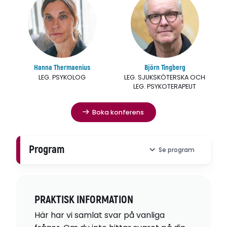
Hanna Thermaenius
Björn Tingberg
LEG. PSYKOLOG
LEG. SJUKSKÖTERSKA OCH
LEG. PSYKOTERAPEUT
Boka konferens
Program
Se program
Logga in via länken som mejlas kl 08.00
på konferensens första dag. Du kan välja
PRAKTISK INFORMATION
fritt bland föreläsningarna och titta när
Här har vi samlat svar på
vanliga
du vill samt så många gånger du vill.