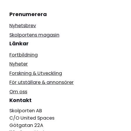
oftast förblir osedd. Till skillnad från fysisk
eller psykisk misshandel handlar
Prenumerera
försummelse inte om vad som görs mot
barnet, utan om det som inte görs – den
Nyhetsbrev
omsorg, trygghet och vägledning som
Skolportens magasin
uteblir. Försummelse kan vara fysisk, som
Länkar
att barnet inte får tillräckligt med mat,
kläder eller medicinsk vård. Den kan vara
Fortbildning
emotionell, när föräldrar inte förmår ge
Nyheter
närhet, uppmärksamhet eller ett stabilt
Forskning & Utveckling
känslomässigt stöd. Den kan också vara
För utställare & annonsörer
pedagogisk eller social, när barnet inte får
hjälp att utvecklas, gå i skolan eller delta i
Om oss
sammanhang där det får lära, växa och
Kontakt
känna tillhörighet.
Skolporten AB
Föreläsningen stärker specialpedagogen i
C/O United Spaces
uppdraget att som professionell agera,
Götgatan 22A
samarbeta och bidra till att skapa