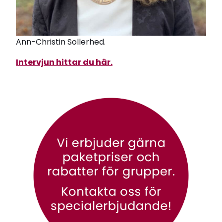
sina känslor, men samtidigt vill vi ju
signalera att känslor är viktiga och att det
är okej att visa vad vi känner. Genom att
prata om känslor ger vi barnen ord och
Ann-Christin Sollerhed.
hjälper dem att förstå sig själva och
Intervjun hittar du här.
andra. Föreläsningen fokuserar på
känslohantering och blandar
modern känsloforskning med handfasta
övningar och knep att prova i vardagen
med pedagoger och förskolebarn.
Hanna Thermaenius
LEG. PSYKOLOG
Hanna Thermaenius
är psykolog,
psykoterapeut och specialist i
klinisk barn- och ungdomspsykologi
med mångårig erfarenhet av att