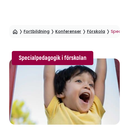
Hoppa
till
Fortbildning
Konferenser
Förskola
Specialp
sidinnehåll
Specialpedagogik i förskolan