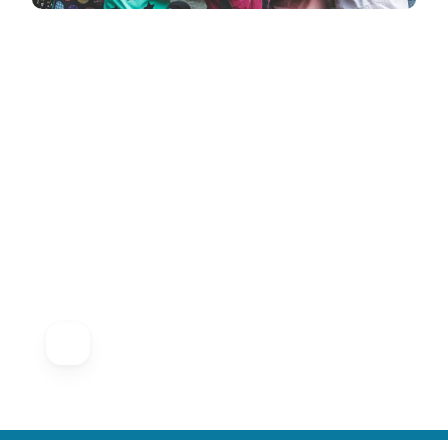
Anna-Karin Arnald
LEG. LOGOPED
Anna-Karin Arnald
är leg.
logoped med mångårig erfarenhet
av arbete i förskola och skola. Hon
föreläser och handleder kring
språkstörning och
språkutvecklande arbetssätt med
fokus på det som gör skillnad i
praktiken.
6. Försummelse – så kan förskolan göra
skillnad
Försummelse är den vanligaste formen av
barnmisshandel, men också den som