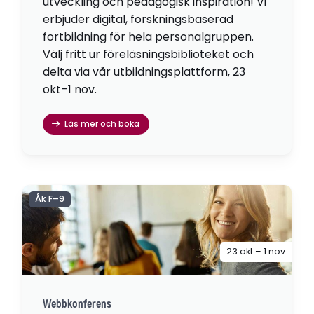
utveckling och pedagogisk inspiration! Vi
erbjuder digital, forskningsbaserad
fortbildning för hela personalgruppen.
Välj fritt ur föreläsningsbiblioteket och
delta via vår utbildningsplattform, 23
okt–1 nov.
Läs mer och boka
Åk F–9
23 okt – 1 nov
Webbkonferens