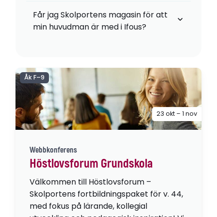
Får jag Skolportens magasin för att
min huvudman är med i Ifous?
Skolporten
Åk F–9
23 okt – 1 nov
prenumeration@preno.se
gustaf.sodergren@annonssaljarna.se
emma.kreu@ifous.se
Webbkonferens
Höstlovsforum Grundskola
Välkommen till Höstlovsforum –
Skolportens fortbildningspaket för v. 44,
med fokus på lärande, kollegial