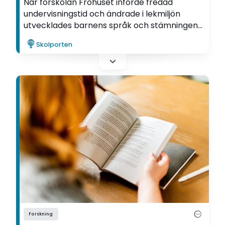
När förskolan Fröhuset införde fredad
undervisningstid och ändrade i lekmiljön
utvecklades barnens språk och stämningen
blev lugnare. Förskolläraren Carita
Skolporten
Söderberg överraskades över skillnaden.
Forskning