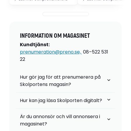
INFORMATION OM MAGASINET
Kundtjänst
:
pren
umeration@preno.se,
08–522 531
22
Hur gör jag för att prenumerera på
Skolportens magasin?
Hur kan jag läsa Skolporten digitalt?
Skolporten.preno.se
Är du annonsör och vill annonsera i
magasinet?