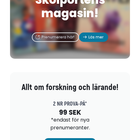
magasin!
Prenumerera här!
Läs mer
Allt om forskning och lärande!
2 NR PROVA-PÅ*
99 SEK
*endast för nya
prenumeranter.