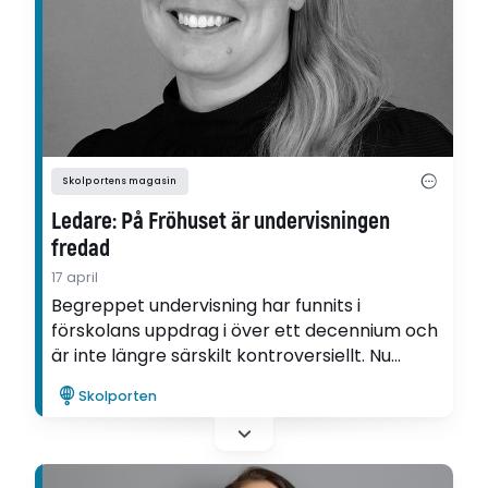
Skolportens magasin
Ledare: På Fröhuset är undervisningen
fredad
17 april
Begreppet undervisning har funnits i
förskolans uppdrag i över ett decennium och
är inte längre särskilt kontroversiellt. Nu
handlar det framförallt om att sprida
Skolporten
konkreta och forskningsbaserade
undervisningsmetoder till förskolor runt om i
landet, skriver Moa Duvarci Engman i en
ledare i Skolporten.