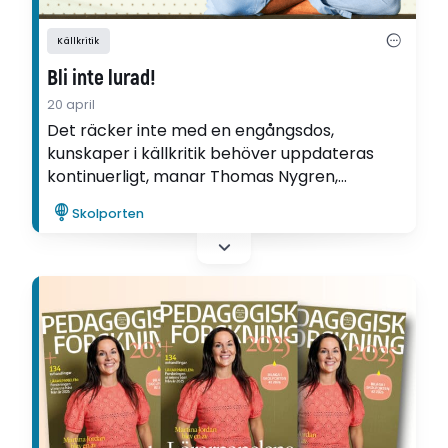
Källkritik
Bli inte lurad!
20 april
Det räcker inte med en engångsdos,
kunskaper i källkritik behöver uppdateras
kontinuerligt, manar Thomas Nygren,
didaktikprofessor och tidigare historie- och
Skolporten
samhällskunskapslärare.