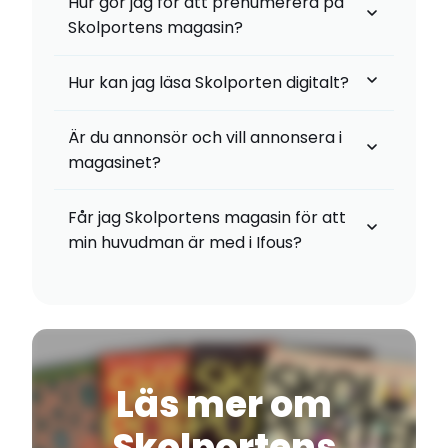
Hur gör jag för att prenumerera på
Skolportens magasin?
Hur kan jag läsa Skolporten digitalt?
Skolporten.preno.se
Är du annonsör och vill annonsera i
magasinet?
Får jag Skolportens magasin för att
min huvudman är med i Ifous?
Skolporten
Läs mer om
Skolportens
prenumeration@preno.se
gustaf.sodergren@annonssaljarna.se
emma.kreu@ifous.se