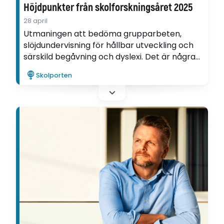
Höjdpunkter från skolforskningsåret 2025
28 april
Utmaningen att bedöma grupparbeten,
slöjdundervisning för hållbar utveckling och
särskild begåvning och dyslexi. Det är några
forskningsämnen som väckte extra mycket
Skolporten
intresse hos Lärarpanelen under år 2025.