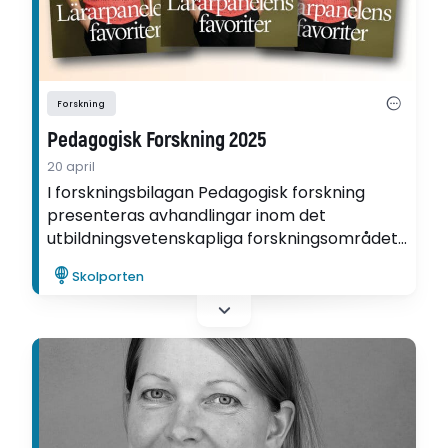
Forskning
Pedagogisk Forskning 2025
20 april
I forskningsbilagan Pedagogisk forskning
presenteras avhandlingar inom det
utbildningsvetenskapliga forskningsområdet
som publicerats under år 2025, och
Skolporten
Lärarpanelen svarar på frågan om vilka
avhandlingar som väckt extra starkt intresse
hos dem under det gångna året.