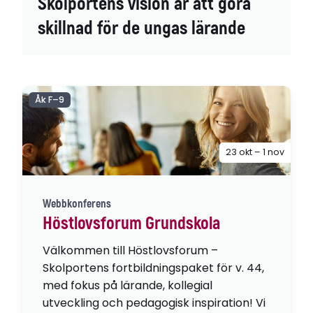
Skolportens vision är att göra
skillnad för de ungas lärande
Åk F–9
23 okt – 1 nov
Webbkonferens
Höstlovsforum Grundskola
Välkommen till Höstlovsforum –
Skolportens fortbildningspaket för v. 44,
med fokus på lärande, kollegial
utveckling och pedagogisk inspiration! Vi