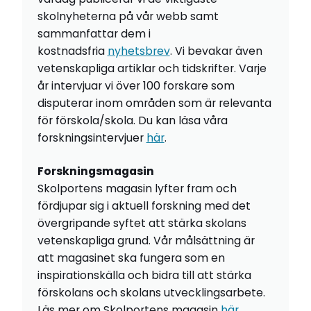
skolnyheterna på vår webb samt
sammanfattar dem i
kostnadsfria
nyhetsbrev
. Vi bevakar även
vetenskapliga artiklar och tidskrifter. Varje
år intervjuar vi över 100 forskare som
disputerar inom områden som är relevanta
för förskola/skola. Du kan läsa våra
forskningsintervjuer
här
.
Forskningsmagasin
Skolportens magasin lyfter fram och
fördjupar sig i aktuell forskning med det
övergripande syftet att stärka skolans
vetenskapliga grund. Vår målsättning är
att magasinet ska fungera som en
inspirationskälla och bidra till att stärka
förskolans och skolans utvecklingsarbete.
Läs mer om Skolportens magasin
här
.