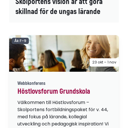
Skolportens vision är att göra
skillnad för de ungas lärande
Åk F–9
23 okt – 1 nov
Webbkonferens
Höstlovsforum Grundskola
Välkommen till Höstlovsforum –
Skolportens fortbildningspaket för v. 44,
med fokus på lärande, kollegial
utveckling och pedagogisk inspiration! Vi