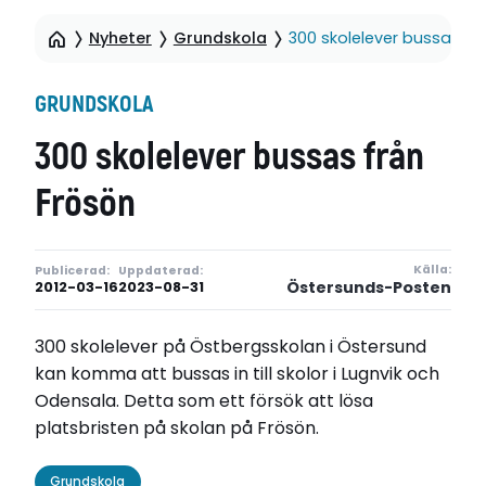
Nyheter
Grundskola
300 skolelever bussas fr
GRUNDSKOLA
300 skolelever bussas från
Frösön
Källa:
Publicerad:
Uppdaterad:
Östersunds-Posten
2012-03-16
2023-08-31
300 skolelever på Östbergsskolan i Östersund
kan komma att bussas in till skolor i Lugnvik och
Odensala. Detta som ett försök att lösa
platsbristen på skolan på Frösön.
Grundskola