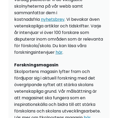
skolnyheterna på vår webb samt
sammanfattar dem i
kostnadsfria
nyhetsbrev
. Vi bevakar även
vetenskapliga artiklar och tidskrifter. Varje
år intervjuar vi över 100 forskare som
disputerar inom områden som är relevanta
för förskola/skola. Du kan läsa våra
forskningsintervjuer
här
.
Forskningsmagasin
Skolportens magasin lyfter fram och
fördjupar sig i aktuell forskning med det
övergripande syftet att stärka skolans
vetenskapliga grund. Vår målsättning är
att magasinet ska fungera som en
inspirationskälla och bidra till att stärka
förskolans och skolans utvecklingsarbete.
Läs mer om Skolportens magasin
här
.