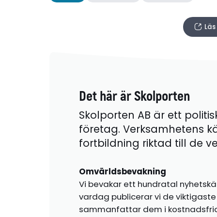
Läs
Det här är Skolporten
Skolporten AB är ett politis
företag. Verksamhetens k
fortbildning riktad till de
Omvärldsbevakning
Vi bevakar ett hundratal nyhetskä
vardag publicerar vi de viktigas
sammanfattar dem i kostnadsfr