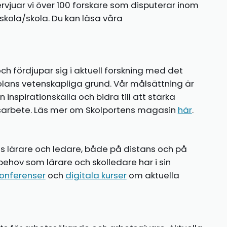
ntervjuar vi över 100 forskare som disputerar inom
kola/skola. Du kan läsa våra
ch fördjupar sig i aktuell forskning med det
olans vetenskapliga grund. Vår målsättning är
nspirationskälla och bidra till att stärka
gsarbete. Läs mer om Skolportens magasin
här
.
ns lärare och ledare, både på distans och på
behov som lärare och skolledare har i sin
onferenser
och
digitala kurser
om aktuella