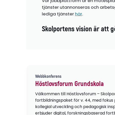
Vår jobbplattform är en mötespla
tjänster utannonseras och arbetsg
lediga tjänster
här
.
Skolportens vision är att g
Webbkonferens
Höstlovsforum Grundskola
Välkommen till Höstlovsforum – Skolpo
fortbildningspaket för v. 44, med fokus
kollegial utveckling och pedagogisk insp
erbjuder digital, forskningsbaserad fortb