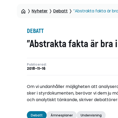
Nyheter
Debatt
”Abstrakta fakta är bra 
DEBATT
”Abstrakta fakta är bra i
Publicerad:
2018-11-16
Om vi undanhåller möjligheten att analysera
sker i styrdokumenten, berövar vi dem ju möj
och analytiskt tänkande, skriver debattörer
Debatt
Ämnesplaner
Undervisning