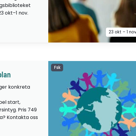
ngsbiblioteket
23 okt–1 nov.
23 okt – 1 no
Fsk
olan
 ger konkreta
el start,
sintyg. Pris 749
lta? Kontakta oss