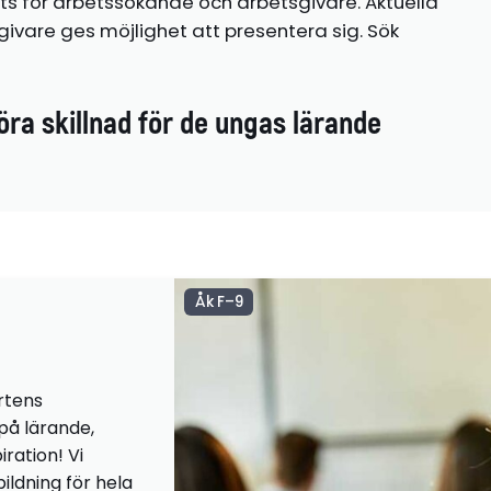
ts för arbetssökande och arbetsgivare. Aktuella
ivare ges möjlighet att presentera sig. Sök
öra skillnad för de ungas lärande
Åk F–9
rtens
 på lärande,
iration! Vi
ildning för hela