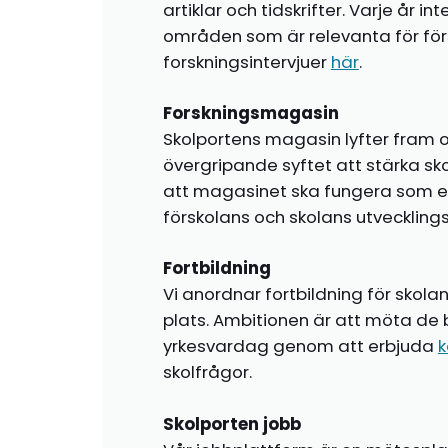
artiklar och tidskrifter. Varje år i
områden som är relevanta för förs
forskningsintervjuer
här
.
Forskningsmagasin
Skolportens magasin lyfter fram o
övergripande syftet att stärka sk
att magasinet ska fungera som en i
förskolans och skolans utvecklin
Fortbildning
Vi anordnar fortbildning för skola
plats. Ambitionen är att möta de 
yrkesvardag genom att erbjuda
k
skolfrågor.
Skolporten jobb