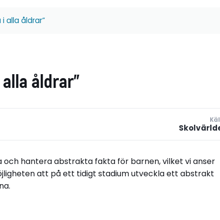
i alla åldrar”
 alla åldrar”
Käl
Skolvärld
 och hantera abstrakta fakta för barnen, vilket vi anser
ligheten att på ett tidigt stadium utveckla ett abstrakt
na.