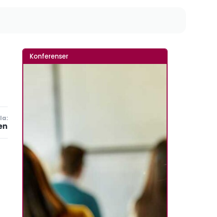
Konferenser
la:
en