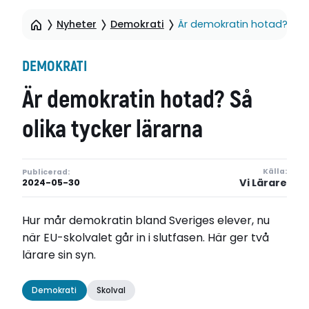
Nyheter
Demokrati
Är demokratin hotad? Så o
DEMOKRATI
Är demokratin hotad? Så
olika tycker lärarna
Källa:
Publicerad:
Vi Lärare
2024-05-30
Hur mår demokratin bland Sveriges elever, nu
när EU-skolvalet går in i slutfasen. Här ger två
lärare sin syn.
Demokrati
Skolval