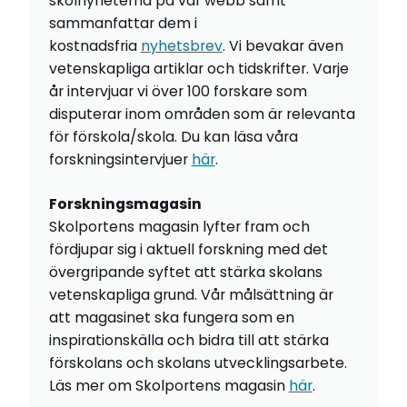
skolnyheterna på vår webb samt
sammanfattar dem i
kostnadsfria
nyhetsbrev
. Vi bevakar även
vetenskapliga artiklar och tidskrifter. Varje
år intervjuar vi över 100 forskare som
disputerar inom områden som är relevanta
för förskola/skola. Du kan läsa våra
forskningsintervjuer
här
.
Forskningsmagasin
Skolportens magasin lyfter fram och
fördjupar sig i aktuell forskning med det
övergripande syftet att stärka skolans
vetenskapliga grund. Vår målsättning är
att magasinet ska fungera som en
inspirationskälla och bidra till att stärka
förskolans och skolans utvecklingsarbete.
Läs mer om Skolportens magasin
här
.