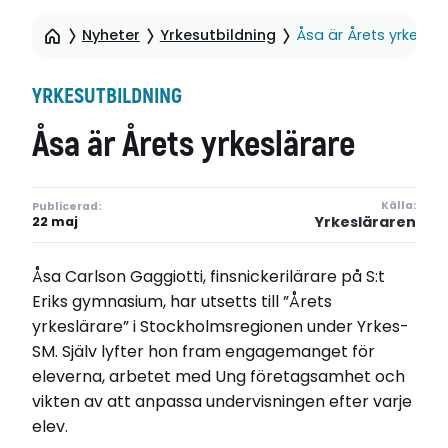
Nyheter
Yrkesutbildning
Åsa är Årets yrkeslär
YRKESUTBILDNING
Åsa är Årets yrkeslärare
Källa:
Publicerad:
Yrkesläraren
22 maj
Åsa Carlson Gaggiotti, finsnickerilärare på S:t
Eriks gymnasium, har utsetts till ”Årets
yrkeslärare” i Stockholmsregionen under Yrkes-
SM. Själv lyfter hon fram engagemanget för
eleverna, arbetet med Ung företagsamhet och
vikten av att anpassa undervisningen efter varje
elev.