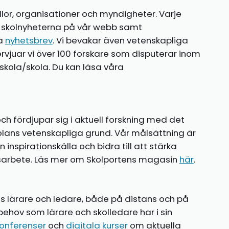
llor, organisationer och myndigheter. Varje
te skolnyheterna på vår webb samt
ia
nyhetsbrev
. Vi bevakar även vetenskapliga
ntervjuar vi över 100 forskare som disputerar inom
kola/skola. Du kan läsa våra
ch fördjupar sig i aktuell forskning med det
olans vetenskapliga grund. Vår målsättning är
nspirationskälla och bidra till att stärka
gsarbete. Läs mer om Skolportens magasin
här
.
ns lärare och ledare, både på distans och på
behov som lärare och skolledare har i sin
onferenser
och
digitala kurser
om aktuella