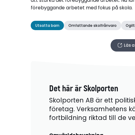
att stärka det förebyggande arbetet. Nu lan
förebyggande arbetet med fokus på skola.
Utsatta barn
Omfattande skolfrånvaro
Ogilt
Läs a
Det här är Skolporten
Skolporten AB är ett politis
företag. Verksamhetens k
fortbildning riktad till de