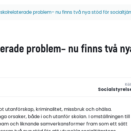
skolrelaterade problem– nu finns två nya stöd för socialtjä
terade problem– nu finns två ny
Käl
Socialstyrels
t utanförskap, kriminalitet, missbruk och ohälsa.
 orsaker, både i och utanför skolan. I omställningen till
a team och liknande samverkansformer fram som ett sätt