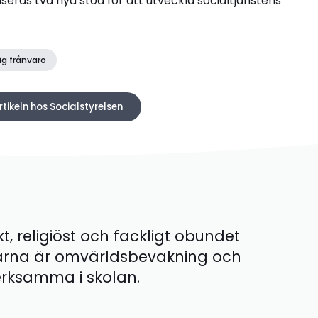
seras två nya stöd för att utveckla socialtjänstens
ig frånvaro
rtikeln hos Socialstyrelsen
kt, religiöst och fackligt obundet
ärna är omvärldsbevakning och
 verksamma i skolan.