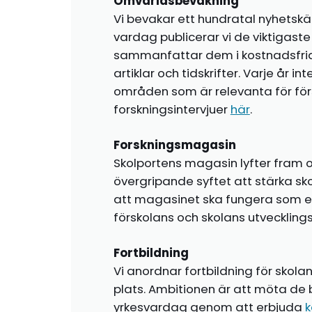
Omvärldsbevakning
Vi bevakar ett hundratal nyhetskä
vardag publicerar vi de viktigas
sammanfattar dem i kostnadsfr
artiklar och tidskrifter. Varje år i
områden som är relevanta för förs
forskningsintervjuer
här
.
Forskningsmagasin
Skolportens magasin lyfter fram o
övergripande syftet att stärka sk
att magasinet ska fungera som en i
förskolans och skolans utvecklin
Fortbildning
Vi anordnar fortbildning för skola
plats. Ambitionen är att möta de 
yrkesvardag genom att erbjuda
k