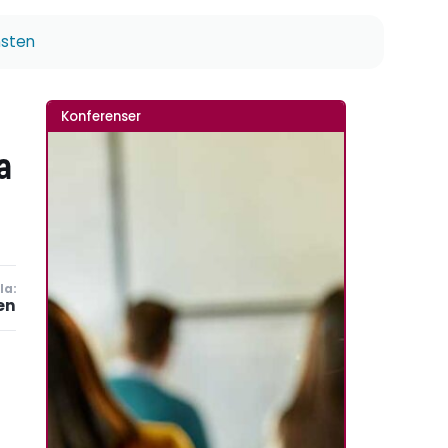
nsten
Konferenser
a
la:
en