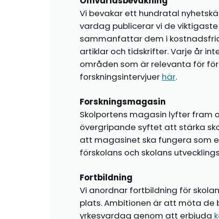
Omvärldsbevakning
Vi bevakar ett hundratal nyhetskä
vardag publicerar vi de viktigas
sammanfattar dem i kostnadsfr
artiklar och tidskrifter. Varje år i
områden som är relevanta för förs
forskningsintervjuer
här
.
Forskningsmagasin
Skolportens magasin lyfter fram o
övergripande syftet att stärka sk
att magasinet ska fungera som en i
förskolans och skolans utvecklin
Fortbildning
Vi anordnar fortbildning för skola
plats. Ambitionen är att möta de 
yrkesvardag genom att erbjuda
k