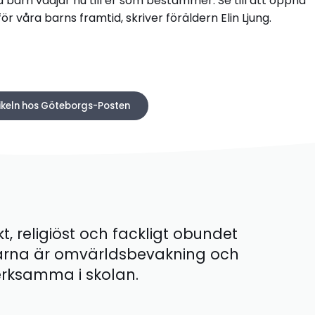
åra barn vädjar nu till er som bestämmer. Se till att öppna
 våra barns framtid, skriver föräldern Elin Ljung.
tikeln hos Göteborgs-Posten
kt, religiöst och fackligt obundet
ärna är omvärldsbevakning och
 verksamma i skolan.