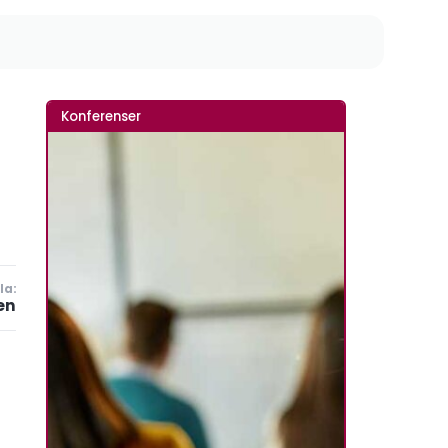
Konferenser
la:
en