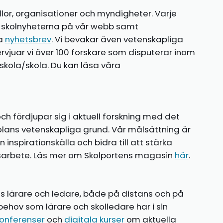
llor, organisationer och myndigheter. Varje
te skolnyheterna på vår webb samt
ia
nyhetsbrev
. Vi bevakar även vetenskapliga
ntervjuar vi över 100 forskare som disputerar inom
kola/skola. Du kan läsa våra
ch fördjupar sig i aktuell forskning med det
olans vetenskapliga grund. Vår målsättning är
nspirationskälla och bidra till att stärka
gsarbete. Läs mer om Skolportens magasin
här
.
ns lärare och ledare, både på distans och på
behov som lärare och skolledare har i sin
onferenser
och
digitala kurser
om aktuella