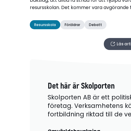
bakslag, att alltid få strida för att hjälpa v
resursskolan. Det kommer vara avgörande för
Resursskola
Föräldrar
Debatt
Läs ar
Det här är Skolporten
Skolporten AB är ett politis
företag. Verksamhetens k
fortbildning riktad till de