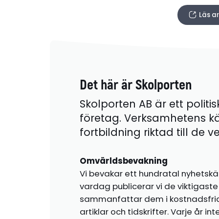
Läs ar
Det här är Skolporten
Skolporten AB är ett politis
företag. Verksamhetens k
fortbildning riktad till de
Omvärldsbevakning
Vi bevakar ett hundratal nyhetskä
vardag publicerar vi de viktigas
sammanfattar dem i kostnadsfr
artiklar och tidskrifter. Varje år i