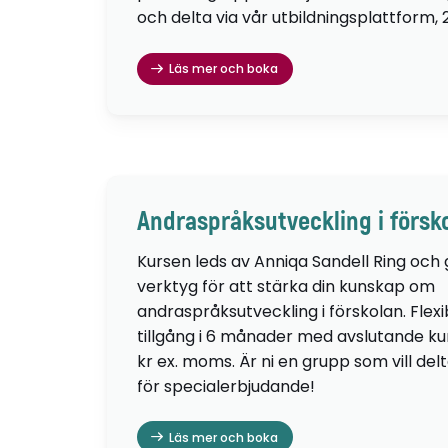
och delta via vår utbildningsplattform, 
Läs mer och boka
Andraspråksutveckling i försk
Kursen leds av Anniqa Sandell Ring och
verktyg för att stärka din kunskap om
andraspråksutveckling i förskolan. Flexib
tillgång i 6 månader med avslutande kur
kr ex. moms. Är ni en grupp som vill de
för specialerbjudande!
Läs mer och boka