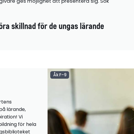
ivare ges möjlighet att presentera sig. Sök
öra skillnad för de ungas lärande
Åk F–9
rtens
 på lärande,
iration! Vi
ildning för hela
ngsbiblioteket