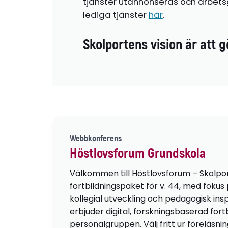
tjänster utannonseras och arbetsg
lediga tjänster
här
.
Skolportens vision är att g
Webbkonferens
Höstlovsforum Grundskola
Välkommen till Höstlovsforum – Skolpo
fortbildningspaket för v. 44, med fokus
kollegial utveckling och pedagogisk insp
erbjuder digital, forskningsbaserad fortb
personalgruppen. Välj fritt ur föreläsni