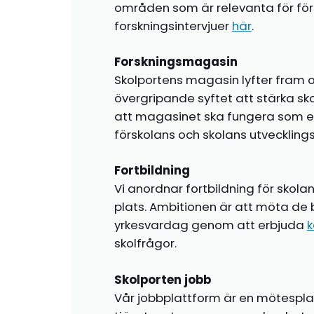
områden som är relevanta för förs
forskningsintervjuer
här
.
Forskningsmagasin
Skolportens magasin lyfter fram o
övergripande syftet att stärka sk
att magasinet ska fungera som en i
förskolans och skolans utvecklin
Fortbildning
Vi anordnar fortbildning för skola
plats. Ambitionen är att möta de 
yrkesvardag genom att erbjuda
k
skolfrågor.
Skolporten jobb
Vår jobbplattform är en mötespla