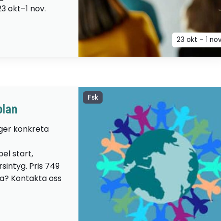
23 okt–1 nov.
23 okt – 1 no
Fsk
olan
 ger konkreta
el start,
sintyg. Pris 749
lta? Kontakta oss