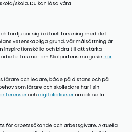
kola/skola. Du kan läsa våra
ch fördjupar sig i aktuell forskning med det
olans vetenskapliga grund. Vår målsättning är
nspirationskälla och bidra till att stärka
gsarbete. Läs mer om Skolportens magasin
här
.
ns lärare och ledare, både på distans och på
behov som lärare och skolledare har i sin
onferenser
och
digitala kurser
om aktuella
ts för arbetssökande och arbetsgivare. Aktuella