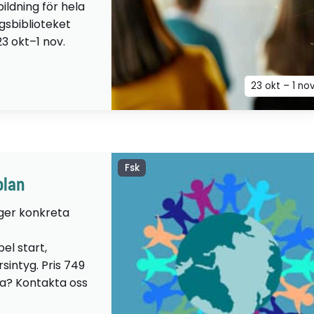
ildning för hela
ngsbiblioteket
23 okt–1 nov.
23 okt – 1 no
Fsk
olan
 ger konkreta
el start,
sintyg. Pris 749
lta? Kontakta oss