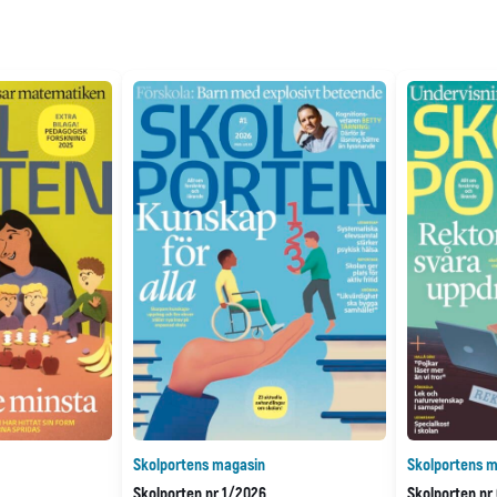
Skolportens magasin
Skolportens m
Skolporten nr 1/2026
Skolporten nr