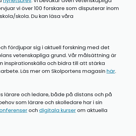
ia
nyhetsbrev
. Vi bevakar även vetenskapliga
ntervjuar vi över 100 forskare som disputerar inom
kola/skola. Du kan läsa våra
ch fördjupar sig i aktuell forskning med det
olans vetenskapliga grund. Vår målsättning är
nspirationskälla och bidra till att stärka
gsarbete. Läs mer om Skolportens magasin
här
.
ns lärare och ledare, både på distans och på
behov som lärare och skolledare har i sin
onferenser
och
digitala kurser
om aktuella