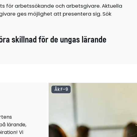
ts för arbetssökande och arbetsgivare. Aktuella
ivare ges möjlighet att presentera sig. Sök
öra skillnad för de ungas lärande
Åk F–9
rtens
 på lärande,
iration! Vi