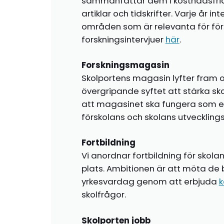
sammanfattar dem i kostnadsfr
artiklar och tidskrifter. Varje år i
områden som är relevanta för förs
forskningsintervjuer
här
.
Forskningsmagasin
Skolportens magasin lyfter fram o
övergripande syftet att stärka sk
att magasinet ska fungera som en i
förskolans och skolans utvecklin
Fortbildning
Vi anordnar fortbildning för skola
plats. Ambitionen är att möta de 
yrkesvardag genom att erbjuda
k
skolfrågor.
Skolporten jobb