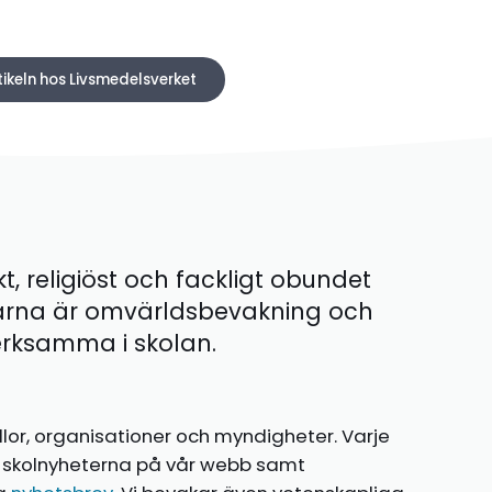
tikeln hos Livsmedelsverket
kt, religiöst och fackligt obundet
ärna är omvärldsbevakning och
 verksamma i skolan.
llor, organisationer och myndigheter. Varje
te skolnyheterna på vår webb samt