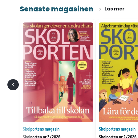
Senaste magasinen
Läs mer
Skolportens magasin
Skolportens magasin
Skolporten nr 3/2026
Skolporten nr 2/2026