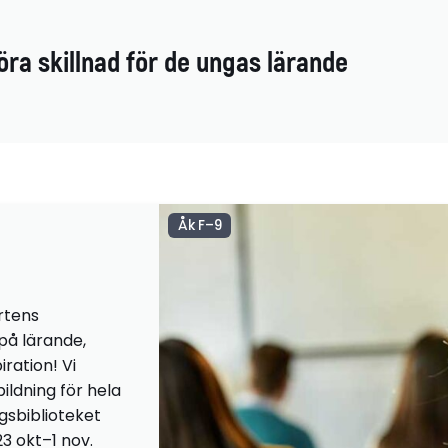
öra skillnad för de ungas lärande
Åk F–9
rtens
 på lärande,
iration! Vi
ildning för hela
ngsbiblioteket
23 okt–1 nov.