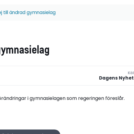
ej till ändrad gymnasielag
 gymnasielag
Käl
Dagens Nyhet
förändringar i gymnasielagen som regeringen föreslår.