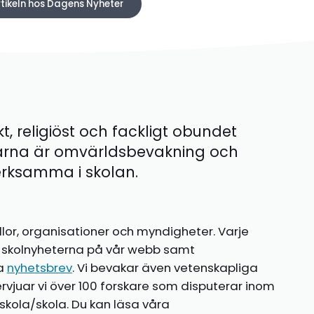
rtikeln hos Dagens Nyheter
kt, religiöst och fackligt obundet
ärna är omvärldsbevakning och
 verksamma i skolan.
llor, organisationer och myndigheter. Varje
te skolnyheterna på vår webb samt
ia
nyhetsbrev
. Vi bevakar även vetenskapliga
ntervjuar vi över 100 forskare som disputerar inom
kola/skola. Du kan läsa våra