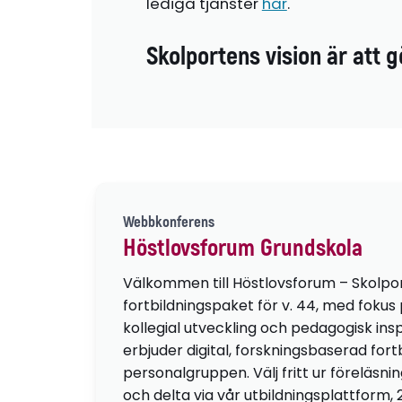
lediga tjänster
här
.
Skolportens vision är att g
Webbkonferens
Höstlovsforum Grundskola
Välkommen till Höstlovsforum – Skolpo
fortbildningspaket för v. 44, med fokus
kollegial utveckling och pedagogisk insp
erbjuder digital, forskningsbaserad fortb
personalgruppen. Välj fritt ur föreläsni
och delta via vår utbildningsplattform, 