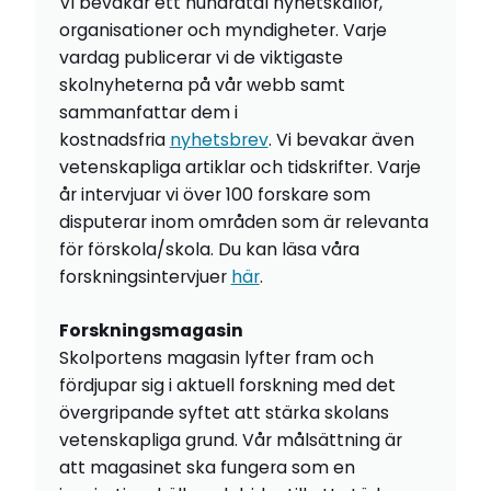
Vi bevakar ett hundratal nyhetskällor,
organisationer och myndigheter. Varje
vardag publicerar vi de viktigaste
skolnyheterna på vår webb samt
sammanfattar dem i
kostnadsfria
nyhetsbrev
. Vi bevakar även
vetenskapliga artiklar och tidskrifter. Varje
år intervjuar vi över 100 forskare som
disputerar inom områden som är relevanta
för förskola/skola. Du kan läsa våra
forskningsintervjuer
här
.
Forskningsmagasin
Skolportens magasin lyfter fram och
fördjupar sig i aktuell forskning med det
övergripande syftet att stärka skolans
vetenskapliga grund. Vår målsättning är
att magasinet ska fungera som en