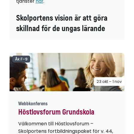
tjänster
här
.
Skolportens vision är att göra
skillnad för de ungas lärande
Åk F–9
23 okt – 1 nov
Webbkonferens
Höstlovsforum Grundskola
Välkommen till Höstlovsforum –
Skolportens fortbildningspaket för v. 44,