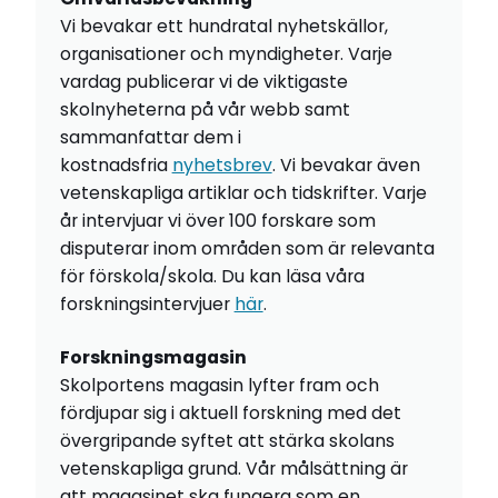
Vi bevakar ett hundratal nyhetskällor,
organisationer och myndigheter. Varje
vardag publicerar vi de viktigaste
skolnyheterna på vår webb samt
sammanfattar dem i
kostnadsfria
nyhetsbrev
. Vi bevakar även
vetenskapliga artiklar och tidskrifter. Varje
år intervjuar vi över 100 forskare som
disputerar inom områden som är relevanta
för förskola/skola. Du kan läsa våra
forskningsintervjuer
här
.
Forskningsmagasin
Skolportens magasin lyfter fram och
fördjupar sig i aktuell forskning med det
övergripande syftet att stärka skolans
vetenskapliga grund. Vår målsättning är
att magasinet ska fungera som en