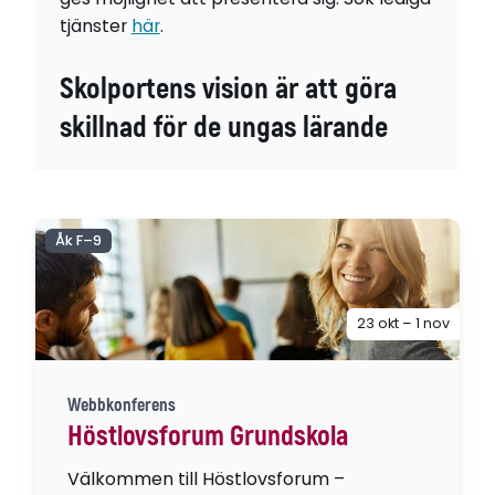
tjänster
här
.
Skolportens vision är att göra
skillnad för de ungas lärande
Åk F–9
23 okt – 1 nov
Webbkonferens
Höstlovsforum Grundskola
Välkommen till Höstlovsforum –