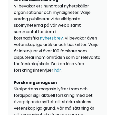
Vi bevakar ett hundratal nyhetskällor,
organisationer och myndigheter. Varje
vardag publicerar vi de viktigaste
skolnyheterna på vår webb samt
sammanfattar dem i
kostnadsfria
nyhetsbrev
. Vi bevakar även
vetenskapliga artiklar och tidskrifter. Varje
år intervjuar vi över 100 forskare som
disputerar inom områden som är relevanta
för förskola/skola. Du kan läsa våra
forskningsintervjuer
här
.
Forskningsmagasin
Skolportens magasin lyfter fram och
fördjupar sig i aktuell forskning med det
övergripande syftet att stärka skolans
vetenskapliga grund. Vår målsättning är
att magasinet ska fungera som en