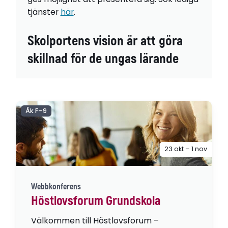
tjänster
här
.
Skolportens vision är att göra
skillnad för de ungas lärande
Åk F–9
23 okt – 1 nov
Webbkonferens
Höstlovsforum Grundskola
Välkommen till Höstlovsforum –