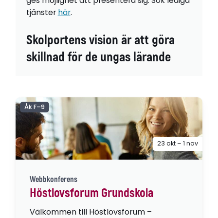
ges möjlighet att presentera sig. Sök lediga
tjänster
här
.
Skolportens vision är att göra
skillnad för de ungas lärande
Åk F–9
23 okt – 1 nov
Webbkonferens
Höstlovsforum Grundskola
Välkommen till Höstlovsforum –