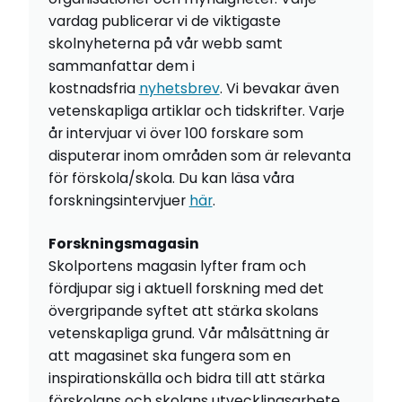
vardag publicerar vi de viktigaste
skolnyheterna på vår webb samt
sammanfattar dem i
kostnadsfria
nyhetsbrev
. Vi bevakar även
vetenskapliga artiklar och tidskrifter. Varje
år intervjuar vi över 100 forskare som
disputerar inom områden som är relevanta
för förskola/skola. Du kan läsa våra
forskningsintervjuer
här
.
Forskningsmagasin
Skolportens magasin lyfter fram och
fördjupar sig i aktuell forskning med det
övergripande syftet att stärka skolans
vetenskapliga grund. Vår målsättning är
att magasinet ska fungera som en
inspirationskälla och bidra till att stärka
förskolans och skolans utvecklingsarbete.