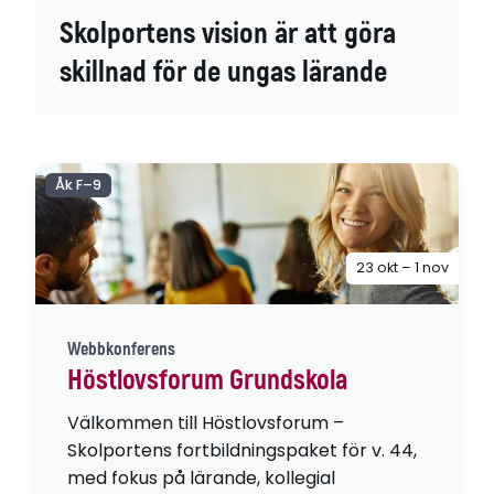
Skolportens vision är att göra
skillnad för de ungas lärande
Åk F–9
23 okt – 1 nov
Webbkonferens
Höstlovsforum Grundskola
Välkommen till Höstlovsforum –
Skolportens fortbildningspaket för v. 44,
med fokus på lärande, kollegial