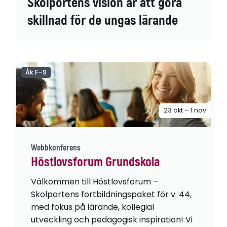
Skolportens vision är att göra
skillnad för de ungas lärande
Åk F–9
23 okt – 1 nov
Webbkonferens
Höstlovsforum Grundskola
Välkommen till Höstlovsforum –
Skolportens fortbildningspaket för v. 44,
med fokus på lärande, kollegial
utveckling och pedagogisk inspiration! Vi