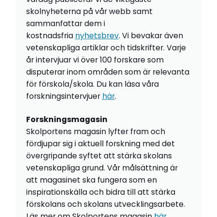
skolnyheterna på vår webb samt
sammanfattar dem i
kostnadsfria
nyhetsbrev
. Vi bevakar även
vetenskapliga artiklar och tidskrifter. Varje
år intervjuar vi över 100 forskare som
disputerar inom områden som är relevanta
för förskola/skola. Du kan läsa våra
forskningsintervjuer
här
.
Forskningsmagasin
Skolportens magasin lyfter fram och
fördjupar sig i aktuell forskning med det
övergripande syftet att stärka skolans
vetenskapliga grund. Vår målsättning är
att magasinet ska fungera som en
inspirationskälla och bidra till att stärka
förskolans och skolans utvecklingsarbete.
Läs mer om Skolportens magasin
här
.