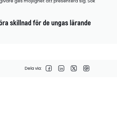
ivare ges möjlighet att presentera sig. Sök
öra skillnad för de ungas lärande
Dela via: