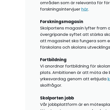
områden som är relevanta för förs
forskningsintervjuer
här
.
Forskningsmagasin
Skolportens magasin lyfter fram o
övergripande syftet att stärka sk
att magasinet ska fungera som en i
förskolans och skolans utvecklin
Fortbildning
Vi anordnar fortbildning för skola
plats. Ambitionen är att möta de 
yrkesvardag genom att erbjuda
k
skolfrågor.
Skolporten jobb
Vår jobbplattform är en mötespla