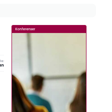
Konferenser
la:
an