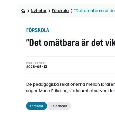
Nyheter
Förskola
”Det omätbara är det 
FÖRSKOLA
”Det omätbara är det vik
Publicerad:
2025-06-13
De pedagogiska relationerna mellan läraren o
säger Marie Eriksson, verksamhetsutvecklare
Förskola
Relationer