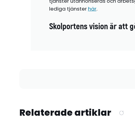
tjänster utannonseras och arbetsg
lediga tjänster
här
.
Skolportens vision är att g
Relaterade artiklar