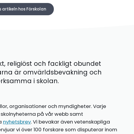
s artikeln hos Förskolan
kt, religiöst och fackligt obundet
ärna är omvärldsbevakning och
 verksamma i skolan.
llor, organisationer och myndigheter. Varje
te skolnyheterna på vår webb samt
ia
nyhetsbrev
. Vi bevakar även vetenskapliga
ntervjuar vi över 100 forskare som disputerar inom