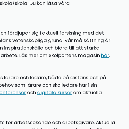
kola/skola. Du kan läsa våra
ch fördjupar sig i aktuell forskning med det
olans vetenskapliga grund. Vår målsättning är
nspirationskälla och bidra till att stärka
gsarbete. Läs mer om Skolportens magasin
här
.
ns lärare och ledare, både på distans och på
behov som lärare och skolledare har i sin
onferenser
och
digitala kurser
om aktuella
ts för arbetssökande och arbetsgivare. Aktuella