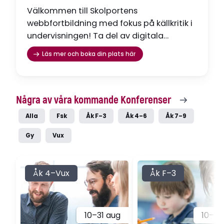
Välkommen till Skolportens
webbfortbildning med fokus på källkritik i
undervisningen! Ta del av digitala
föreläsningar när det passar dig!
Läs mer och boka din plats här
Några av våra kommande Konferenser
Alla
Fsk
Åk F–3
Åk 4–6
Åk 7–9
Gy
Vux
Åk 4–Vux
Åk F–3
10–31 aug
10–31