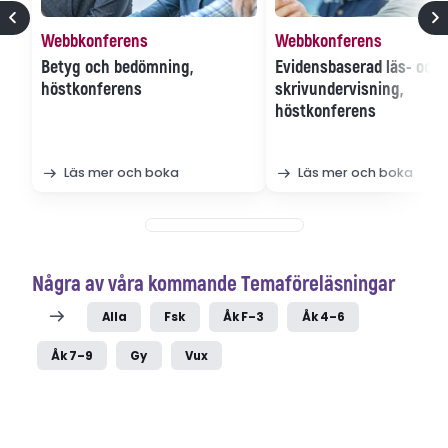
Webbkonferens
Webbkonferens
Betyg och bedömning,
Evidensbaserad läs- och
höstkonferens
skrivundervisning,
höstkonferens
Läs mer och boka
Läs mer och boka
Några av våra kommande Temaföreläsningar
Alla
Fsk
Åk F–3
Åk 4–6
Åk 7–9
Gy
Vux