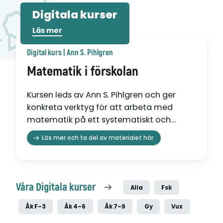
Digitala kurser
Läs mer
Digital kurs | Ann S. Pihlgren
Matematik i förskolan
Kursen leds av Ann S. Pihlgren och ger
konkreta verktyg för att arbeta med
matematik på ett systematiskt och
kreativt sätt i förskolan. Flexibel start,
Läs mer och ta del av materialet här
tillgång i 6 månader med avslutande
kursintyg. Pris 749 kr ex. moms. Är ni en
grupp som vill delta? Kontakta oss för
specialerbjudande!
Våra Digitala kurser
Alla
Fsk
Åk F–3
Åk 4–6
Åk 7–9
Gy
Vux