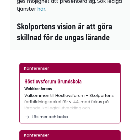
ges möjlighet att presentera sig. Sök lediga
tjänster
här
.
Skolportens vision är att göra
skillnad för de ungas lärande
Konferenser
Höstlovsforum Grundskola
Webbkonferens
Välkommen till Höstlovsforum – Skolportens
fortbildningspaket för v. 44, med fokus på
lärande, kollegial utveckling och…
Läs mer och boka
Konferenser