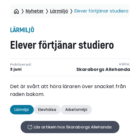
Nyheter
Lärmiljö
Elever förtjänar studiero
LÄRMILJÖ
Elever förtjänar studiero
Källa:
Publicerad:
Skaraborgs Allehanda
3 juni
Det är svårt att höra läraren över snacket från
raden bakom.
Lärmiljö
Elevhälsa
Arbetsmiljö
Läs artikeln hos Skaraborgs Allehanda