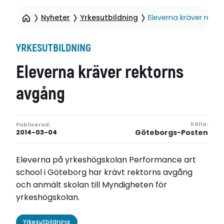
Nyheter
Yrkesutbildning
Eleverna kräver rekt
YRKESUTBILDNING
Eleverna kräver rektorns
avgång
Källa:
Publicerad:
Göteborgs-Posten
2014-03-04
Eleverna på yrkeshögskolan Performance art
school i Göteborg har krävt rektorns avgång
och anmält skolan till Myndigheten för
yrkeshögskolan.
Yrkesutbildning