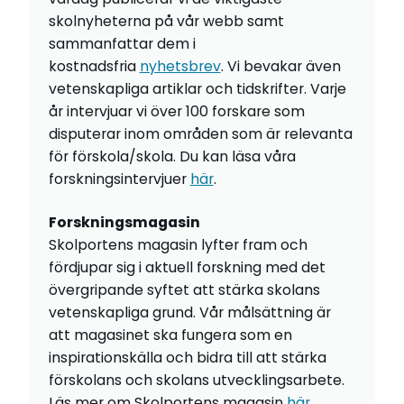
skolnyheterna på vår webb samt
sammanfattar dem i
kostnadsfria
nyhetsbrev
. Vi bevakar även
vetenskapliga artiklar och tidskrifter. Varje
år intervjuar vi över 100 forskare som
disputerar inom områden som är relevanta
för förskola/skola. Du kan läsa våra
forskningsintervjuer
här
.
Forskningsmagasin
Skolportens magasin lyfter fram och
fördjupar sig i aktuell forskning med det
övergripande syftet att stärka skolans
vetenskapliga grund. Vår målsättning är
att magasinet ska fungera som en
inspirationskälla och bidra till att stärka
förskolans och skolans utvecklingsarbete.
Läs mer om Skolportens magasin
här
.