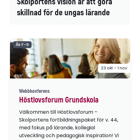
Skolportens vision är att göra
skillnad för de ungas lärande
Åk F–9
23 okt – 1 nov
Webbkonferens
Höstlovsforum Grundskola
Välkommen till Höstlovsforum –
Skolportens fortbildningspaket för v. 44,
med fokus på lärande, kollegial
utveckling och pedagogisk inspiration! Vi