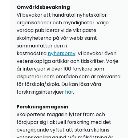
Omvärldsbevakning
Vi bevakar ett hundratal nyhetskällor,
organisationer och myndigheter. Varje
vardag publicerar vi de viktigaste
skolnyheterna på vår webb samt
sammanfattar dem i
kostnadsfria
nyhetsbrev
. Vi bevakar även
vetenskapliga artiklar och tidskrifter. Varje
år intervjuar vi över 100 forskare som
disputerar inom områden som är relevanta
för förskola/skola. Du kan läsa våra
forskningsintervjuer
här
.
Forskningsmagasin
Skolportens magasin lyfter fram och
fördjupar sig i aktuell forskning med det
övergripande syftet att stärka skolans
vetenskapliga grund. Vår målsättning är