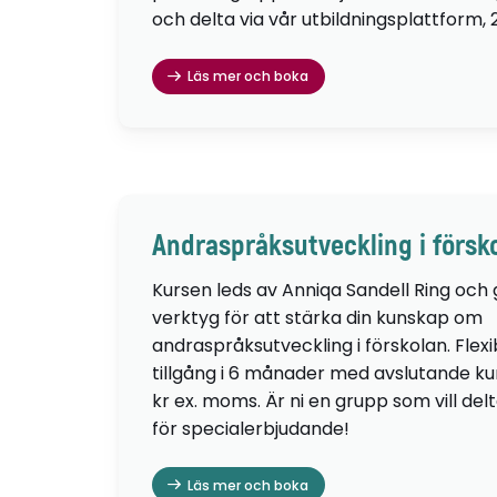
och delta via vår utbildningsplattform, 
Läs mer och boka
Andraspråksutveckling i försk
Kursen leds av Anniqa Sandell Ring och
verktyg för att stärka din kunskap om
andraspråksutveckling i förskolan. Flexib
tillgång i 6 månader med avslutande kur
kr ex. moms. Är ni en grupp som vill de
för specialerbjudande!
Läs mer och boka