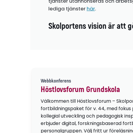
tjänster utannonseras och arbetsg
lediga tjänster
här
.
Skolportens vision är att g
Webbkonferens
Höstlovsforum Grundskola
Välkommen till Höstlovsforum – Skolpo
fortbildningspaket för v. 44, med fokus
kollegial utveckling och pedagogisk insp
erbjuder digital, forskningsbaserad fortb
personalgruppen. Välj fritt ur föreläsni