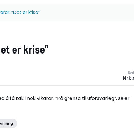
ikarar: ”Det er krise”
Det er krise”
Käl
Nrk.
 få tak i nok vikarar. ”På grensa til uforsvarleg”, seier
anning