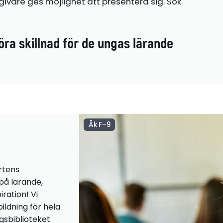
ivare ges möjlighet att presentera sig. Sök
öra skillnad för de ungas lärande
Åk F–9
rtens
 på lärande,
iration! Vi
ildning för hela
ngsbiblioteket