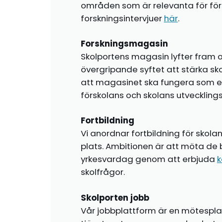
områden som är relevanta för förs
forskningsintervjuer
här
.
Forskningsmagasin
Skolportens magasin lyfter fram o
övergripande syftet att stärka sk
att magasinet ska fungera som en i
förskolans och skolans utvecklin
Fortbildning
Vi anordnar fortbildning för skola
plats. Ambitionen är att möta de 
yrkesvardag genom att erbjuda
k
skolfrågor.
Skolporten jobb
Vår jobbplattform är en mötespla