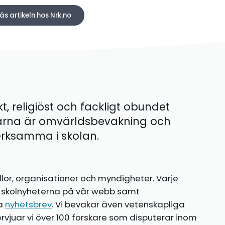
äs artikeln hos Nrk.no
kt, religiöst och fackligt obundet
ärna är omvärldsbevakning och
 verksamma i skolan.
llor, organisationer och myndigheter. Varje
te skolnyheterna på vår webb samt
ia
nyhetsbrev
. Vi bevakar även vetenskapliga
ntervjuar vi över 100 forskare som disputerar inom