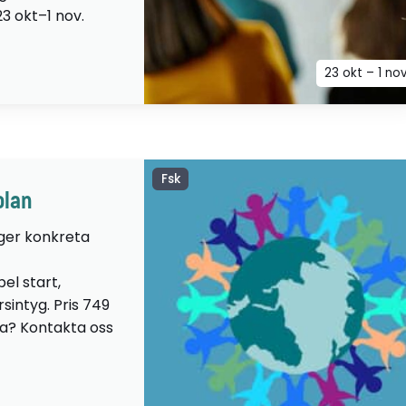
23 okt–1 nov.
23 okt – 1 no
Fsk
olan
 ger konkreta
el start,
sintyg. Pris 749
lta? Kontakta oss