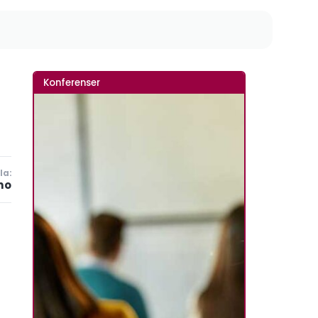
Konferenser
la:
no