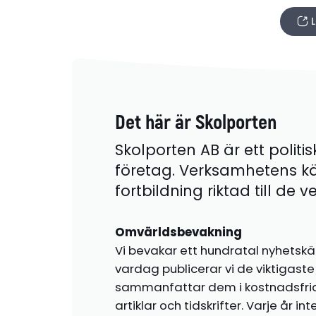
L
Det här är Skolporten
Skolporten AB är ett politis
företag. Verksamhetens k
fortbildning riktad till de
Omvärldsbevakning
Vi bevakar ett hundratal nyhetskä
vardag publicerar vi de viktigas
sammanfattar dem i kostnadsfr
artiklar och tidskrifter. Varje år i