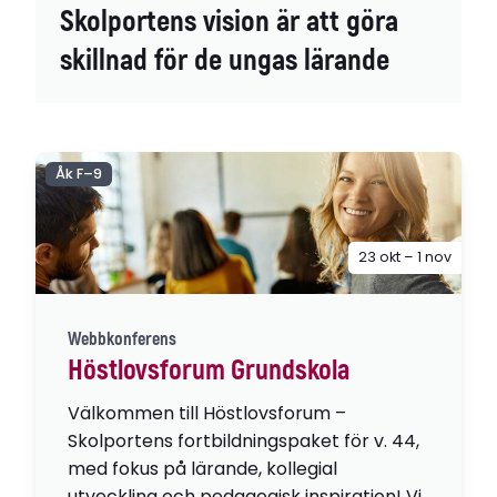
Skolportens vision är att göra
skillnad för de ungas lärande
Åk F–9
23 okt – 1 nov
Webbkonferens
Höstlovsforum Grundskola
Välkommen till Höstlovsforum –
Skolportens fortbildningspaket för v. 44,
med fokus på lärande, kollegial
utveckling och pedagogisk inspiration! Vi