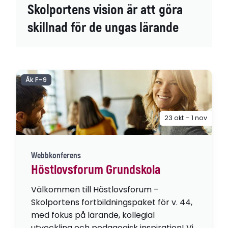
Skolportens vision är att göra
skillnad för de ungas lärande
Åk F–9
23 okt – 1 nov
Webbkonferens
Höstlovsforum Grundskola
Välkommen till Höstlovsforum –
Skolportens fortbildningspaket för v. 44,
med fokus på lärande, kollegial
utveckling och pedagogisk inspiration! Vi