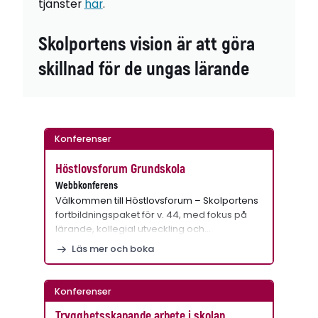
tjänster
här
.
Skolportens vision är att göra
skillnad för de ungas lärande
Konferenser
Höstlovsforum Grundskola
Webbkonferens
Välkommen till Höstlovsforum – Skolportens
fortbildningspaket för v. 44, med fokus på
lärande, kollegial utveckling och…
Läs mer och boka
Konferenser
Trygghetsskapande arbete i skolan