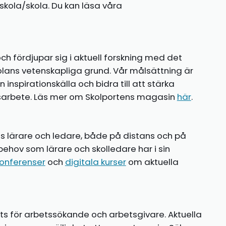
kola/skola. Du kan läsa våra
ch fördjupar sig i aktuell forskning med det
olans vetenskapliga grund. Vår målsättning är
nspirationskälla och bidra till att stärka
gsarbete. Läs mer om Skolportens magasin
här
.
ns lärare och ledare, både på distans och på
behov som lärare och skolledare har i sin
onferenser
och
digitala kurser
om aktuella
ts för arbetssökande och arbetsgivare. Aktuella