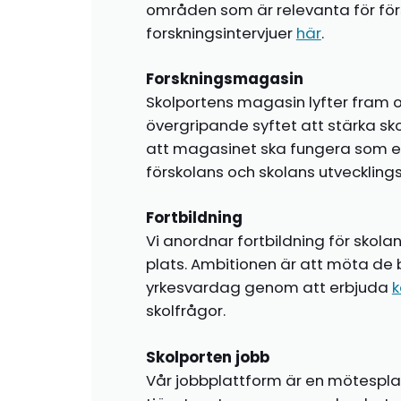
områden som är relevanta för förs
forskningsintervjuer
här
.
Forskningsmagasin
Skolportens magasin lyfter fram o
övergripande syftet att stärka sk
att magasinet ska fungera som en i
förskolans och skolans utvecklin
Fortbildning
Vi anordnar fortbildning för skola
plats. Ambitionen är att möta de 
yrkesvardag genom att erbjuda
k
skolfrågor.
Skolporten jobb
Vår jobbplattform är en mötespla