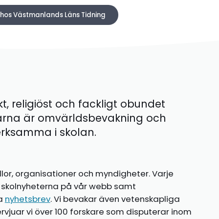
n hos Västmanlands Läns Tidning
kt, religiöst och fackligt obundet
ärna är omvärldsbevakning och
 verksamma i skolan.
llor, organisationer och myndigheter. Varje
te skolnyheterna på vår webb samt
ia
nyhetsbrev
. Vi bevakar även vetenskapliga
ntervjuar vi över 100 forskare som disputerar inom