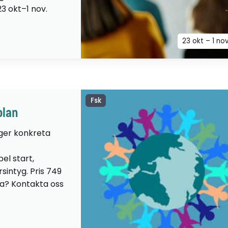
23 okt–1 nov.
23 okt – 1 no
Fsk
olan
 ger konkreta
el start,
sintyg. Pris 749
lta? Kontakta oss