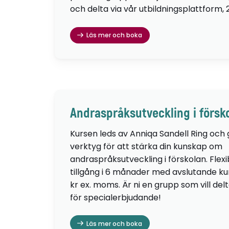
och delta via vår utbildningsplattform, 
Läs mer och boka
Andraspråksutveckling i försk
Kursen leds av Anniqa Sandell Ring och
verktyg för att stärka din kunskap om
andraspråksutveckling i förskolan. Flexib
tillgång i 6 månader med avslutande kur
kr ex. moms. Är ni en grupp som vill de
för specialerbjudande!
Läs mer och boka