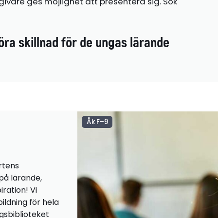
ivare ges möjlighet att presentera sig. Sök
öra skillnad för de ungas lärande
Åk F–9
rtens
 på lärande,
iration! Vi
ildning för hela
ngsbiblioteket