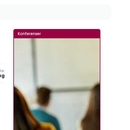
Konferenser
la:
ng