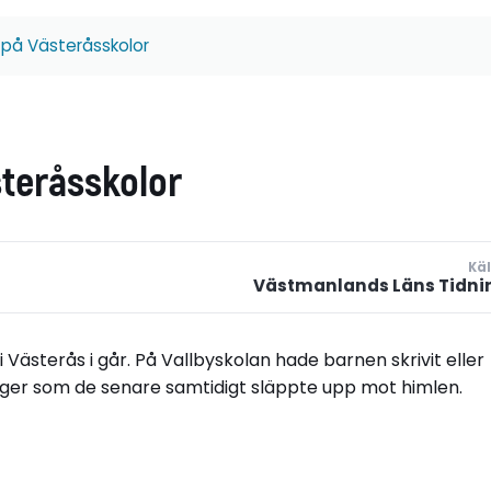
 på Västeråsskolor
steråsskolor
Käl
Västmanlands Läns Tidni
sterås i går. På Vallbyskolan hade barnen skrivit eller
onger som de senare samtidigt släppte upp mot himlen.