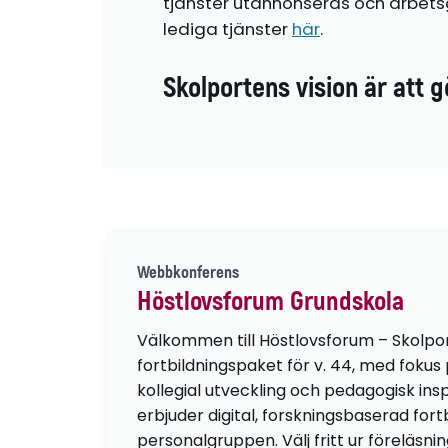
tjänster utannonseras och arbetsg
lediga tjänster
här
.
Skolportens vision är att g
Webbkonferens
Höstlovsforum Grundskola
Välkommen till Höstlovsforum – Skolpo
fortbildningspaket för v. 44, med fokus
kollegial utveckling och pedagogisk insp
erbjuder digital, forskningsbaserad fortb
personalgruppen. Välj fritt ur föreläsni