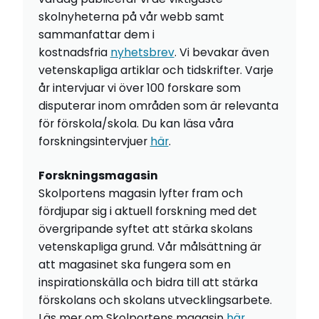
skolnyheterna på vår webb samt
sammanfattar dem i
kostnadsfria
nyhetsbrev
. Vi bevakar även
vetenskapliga artiklar och tidskrifter. Varje
år intervjuar vi över 100 forskare som
disputerar inom områden som är relevanta
för förskola/skola. Du kan läsa våra
forskningsintervjuer
här
.
Forskningsmagasin
Skolportens magasin lyfter fram och
fördjupar sig i aktuell forskning med det
övergripande syftet att stärka skolans
vetenskapliga grund. Vår målsättning är
att magasinet ska fungera som en
inspirationskälla och bidra till att stärka
förskolans och skolans utvecklingsarbete.
Läs mer om Skolportens magasin
här
.