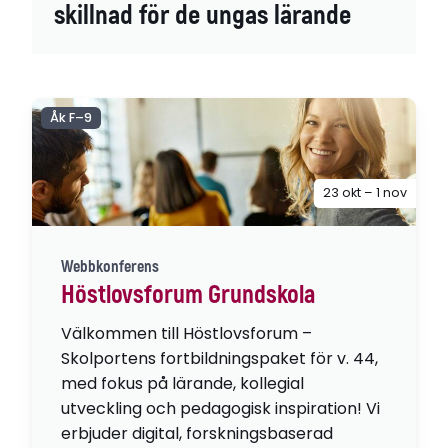
skillnad för de ungas lärande
Åk F–9
23 okt – 1 nov
Webbkonferens
Höstlovsforum Grundskola
Välkommen till Höstlovsforum –
Skolportens fortbildningspaket för v. 44,
med fokus på lärande, kollegial
utveckling och pedagogisk inspiration! Vi
erbjuder digital, forskningsbaserad