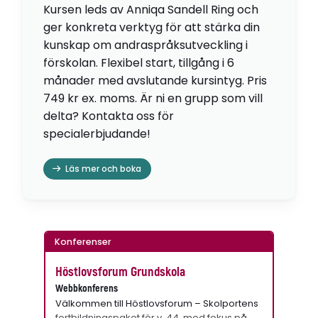
Kursen leds av Anniqa Sandell Ring och
ger konkreta verktyg för att stärka din
kunskap om andraspråksutveckling i
förskolan. Flexibel start, tillgång i 6
månader med avslutande kursintyg. Pris
749 kr ex. moms. Är ni en grupp som vill
delta? Kontakta oss för
specialerbjudande!
Läs mer och boka
Konferenser
Höstlovsforum Grundskola
Webbkonferens
Välkommen till Höstlovsforum – Skolportens
fortbildningspaket för v. 44, med fokus på