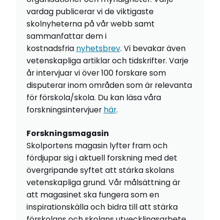
vardag publicerar vi de viktigaste
skolnyheterna på vår webb samt
sammanfattar dem i
kostnadsfria
nyhetsbrev
. Vi bevakar även
vetenskapliga artiklar och tidskrifter. Varje
år intervjuar vi över 100 forskare som
disputerar inom områden som är relevanta
för förskola/skola. Du kan läsa våra
forskningsintervjuer
här
.
Forskningsmagasin
Skolportens magasin lyfter fram och
fördjupar sig i aktuell forskning med det
övergripande syftet att stärka skolans
vetenskapliga grund. Vår målsättning är
att magasinet ska fungera som en
inspirationskälla och bidra till att stärka
förskolans och skolans utvecklingsarbete.