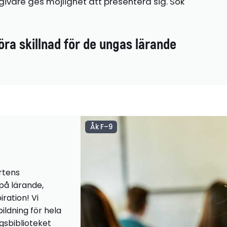
ivare ges möjlighet att presentera sig. Sök
öra skillnad för de ungas lärande
Åk F–9
rtens
 på lärande,
iration! Vi
ildning för hela
ngsbiblioteket