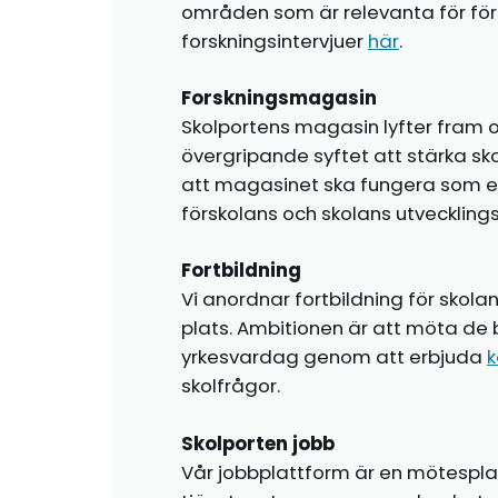
områden som är relevanta för förs
forskningsintervjuer
här
.
Forskningsmagasin
Skolportens magasin lyfter fram o
övergripande syftet att stärka sk
att magasinet ska fungera som en i
förskolans och skolans utvecklin
Fortbildning
Vi anordnar fortbildning för skola
plats. Ambitionen är att möta de 
yrkesvardag genom att erbjuda
k
skolfrågor.
Skolporten jobb
Vår jobbplattform är en mötespla