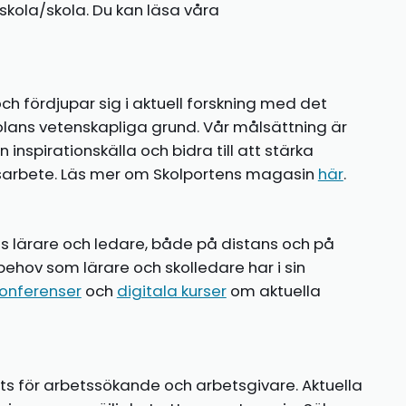
kola/skola. Du kan läsa våra
ch fördjupar sig i aktuell forskning med det
olans vetenskapliga grund. Vår målsättning är
nspirationskälla och bidra till att stärka
gsarbete. Läs mer om Skolportens magasin
här
.
ns lärare och ledare, både på distans och på
behov som lärare och skolledare har i sin
onferenser
och
digitala kurser
om aktuella
ts för arbetssökande och arbetsgivare. Aktuella