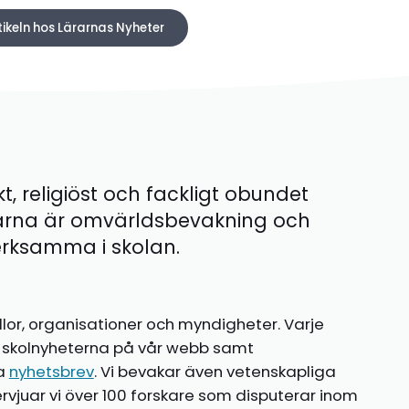
tikeln hos Lärarnas Nyheter
kt, religiöst och fackligt obundet
ärna är omvärldsbevakning och
 verksamma i skolan.
llor, organisationer och myndigheter. Varje
te skolnyheterna på vår webb samt
ia
nyhetsbrev
. Vi bevakar även vetenskapliga
ntervjuar vi över 100 forskare som disputerar inom