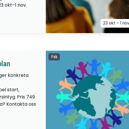
23 okt–1 nov.
23 okt – 1 no
Fsk
olan
 ger konkreta
el start,
sintyg. Pris 749
lta? Kontakta oss