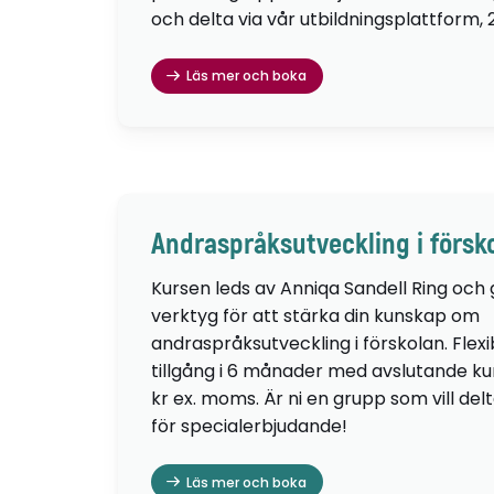
och delta via vår utbildningsplattform, 
Läs mer och boka
Andraspråksutveckling i försk
Kursen leds av Anniqa Sandell Ring och
verktyg för att stärka din kunskap om
andraspråksutveckling i förskolan. Flexib
tillgång i 6 månader med avslutande kur
kr ex. moms. Är ni en grupp som vill de
för specialerbjudande!
Läs mer och boka