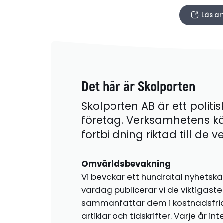
Läs ar
Det här är Skolporten
Skolporten AB är ett politis
företag. Verksamhetens k
fortbildning riktad till de
Omvärldsbevakning
Vi bevakar ett hundratal nyhetskä
vardag publicerar vi de viktigas
sammanfattar dem i kostnadsfr
artiklar och tidskrifter. Varje år i