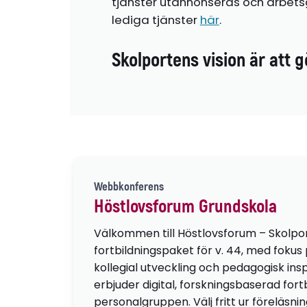
tjänster utannonseras och arbetsg
lediga tjänster
här
.
Skolportens vision är att g
Webbkonferens
Höstlovsforum Grundskola
Välkommen till Höstlovsforum – Skolpo
fortbildningspaket för v. 44, med fokus
kollegial utveckling och pedagogisk insp
erbjuder digital, forskningsbaserad fortb
personalgruppen. Välj fritt ur föreläsni