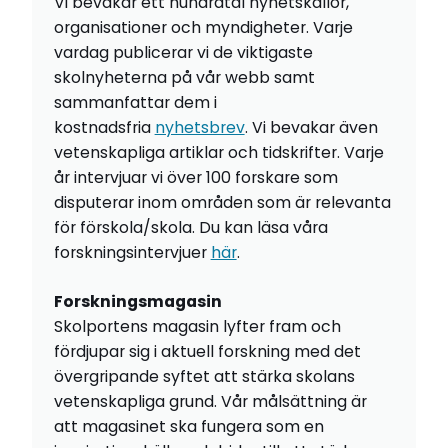
Vi bevakar ett hundratal nyhetskällor,
organisationer och myndigheter. Varje
vardag publicerar vi de viktigaste
skolnyheterna på vår webb samt
sammanfattar dem i
kostnadsfria
nyhetsbrev
. Vi bevakar även
vetenskapliga artiklar och tidskrifter. Varje
år intervjuar vi över 100 forskare som
disputerar inom områden som är relevanta
för förskola/skola. Du kan läsa våra
forskningsintervjuer
här
.
Forskningsmagasin
Skolportens magasin lyfter fram och
fördjupar sig i aktuell forskning med det
övergripande syftet att stärka skolans
vetenskapliga grund. Vår målsättning är
att magasinet ska fungera som en