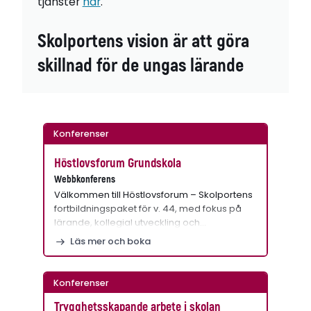
tjänster
här
.
Skolportens vision är att göra
skillnad för de ungas lärande
Konferenser
Höstlovsforum Grundskola
Webbkonferens
Välkommen till Höstlovsforum – Skolportens
fortbildningspaket för v. 44, med fokus på
lärande, kollegial utveckling och…
Läs mer och boka
Konferenser
Trygghetsskapande arbete i skolan