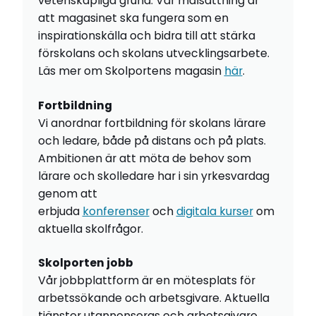
vetenskapliga grund. Vår målsättning är
att magasinet ska fungera som en
inspirationskälla och bidra till att stärka
förskolans och skolans utvecklingsarbete.
Läs mer om Skolportens magasin
här
.
Fortbildning
Vi anordnar fortbildning för skolans lärare
och ledare, både på distans och på plats.
Ambitionen är att möta de behov som
lärare och skolledare har i sin yrkesvardag
genom att
erbjuda
konferenser
och
digitala kurser
om
aktuella skolfrågor.
Skolporten jobb
Vår jobbplattform är en mötesplats för
arbetssökande och arbetsgivare. Aktuella
tjänster utannonseras och arbetsgivare