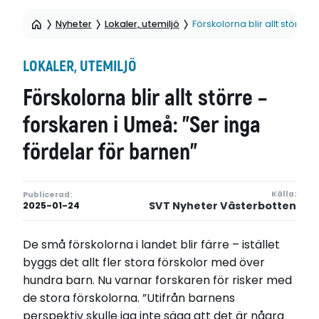
Nyheter
Lokaler, utemiljö
Förskolorna blir allt större
LOKALER, UTEMILJÖ
Förskolorna blir allt större –
forskaren i Umeå: ”Ser inga
fördelar för barnen”
Källa:
Publicerad:
SVT Nyheter Västerbotten
2025-01-24
De små förskolorna i landet blir färre – istället
byggs det allt fler stora förskolor med över
hundra barn. Nu varnar forskaren för risker med
de stora förskolorna. ”Utifrån barnens
perspektiv skulle jag inte säga att det är några