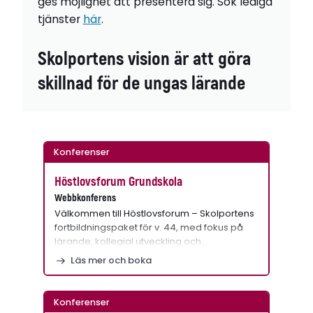
ges möjlighet att presentera sig. Sök lediga
tjänster
här
.
Skolportens vision är att göra
skillnad för de ungas lärande
Konferenser
Höstlovsforum Grundskola
Webbkonferens
Välkommen till Höstlovsforum – Skolportens
fortbildningspaket för v. 44, med fokus på
lärande, kollegial utveckling och…
Läs mer och boka
Konferenser