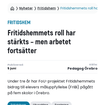
Nyheter
Fritidshem
Fritidshemmets roll har st
FRITIDSHEM
Fritidshemmets roll har
stärkts – men arbetet
fortsätter
Källa:
Publicerad:
Pedagog Örebro
5 juni
Under tre år har FoU-projektet Fritidshemmets
bidrag till elevers måluppfyllelse (FriBi) pågått
på fem skolor i Örebro.