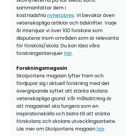
skolnyheterna på vår webb samt
sammanfattar dem i
kostnadsfria
nyhetsbrev
. Vi bevakar även
vetenskapliga artiklar och tidskrifter. Varje
år intervjuar vi över 100 forskare som
disputerar inom områden som är relevanta
för förskola/skola. Du kan läsa våra
forskningsintervjuer
här
.
Forskningsmagasin
Skolportens magasin lyfter fram och
fördjupar sig i aktuell forskning med det
övergripande syftet att stärka skolans
vetenskapliga grund. Vår målsättning är
att magasinet ska fungera som en
inspirationskälla och bidra till att stärka
förskolans och skolans utvecklingsarbete.
Läs mer om Skolportens magasin
här
.