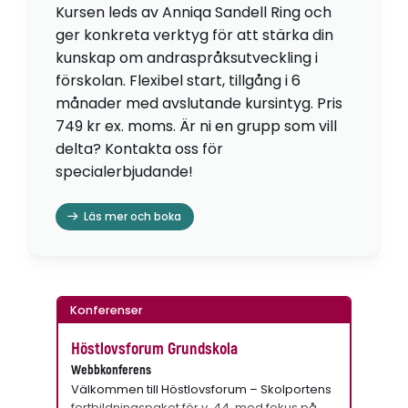
Kursen leds av Anniqa Sandell Ring och
ger konkreta verktyg för att stärka din
kunskap om andraspråksutveckling i
förskolan. Flexibel start, tillgång i 6
månader med avslutande kursintyg. Pris
749 kr ex. moms. Är ni en grupp som vill
delta? Kontakta oss för
specialerbjudande!
Läs mer och boka
Konferenser
Höstlovsforum Grundskola
Webbkonferens
Välkommen till Höstlovsforum – Skolportens
fortbildningspaket för v. 44, med fokus på