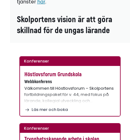
tjänster
här
.
Skolportens vision är att göra
skillnad för de ungas lärande
Konferenser
Höstlovsforum Grundskola
Webbkonferens
Välkommen till Höstlovsforum – Skolportens
fortbildningspaket för v. 44, med fokus på
lärande, kollegial utveckling och…
Läs mer och boka
Konferenser
Trygghetsskapande arbete i skolan