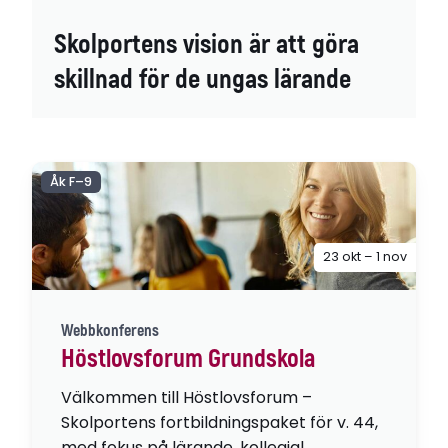
Skolportens vision är att göra
skillnad för de ungas lärande
Åk F–9
23 okt – 1 nov
Webbkonferens
Höstlovsforum Grundskola
Välkommen till Höstlovsforum –
Skolportens fortbildningspaket för v. 44,
med fokus på lärande, kollegial