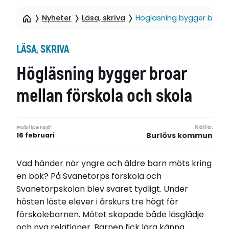
Nyheter
Läsa, skriva
Högläsning bygger broar 
LÄSA, SKRIVA
Högläsning bygger broar
mellan förskola och skola
Källa:
Publicerad:
Burlövs kommun
16 februari
Vad händer när yngre och äldre barn möts kring
en bok? På Svanetorps förskola och
Svanetorpskolan blev svaret tydligt. Under
hösten läste elever i årskurs tre högt för
förskolebarnen. Mötet skapade både läsglädje
och nya relationer. Barnen fick lära känna