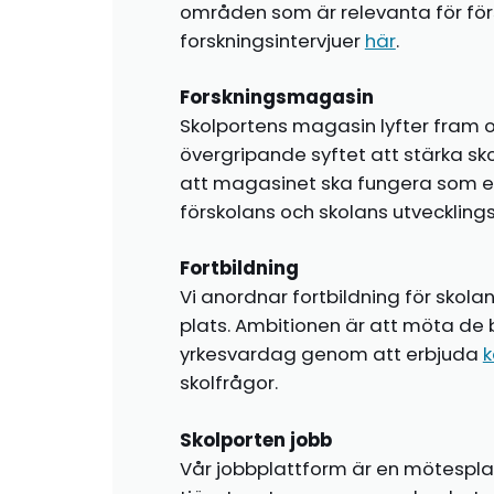
områden som är relevanta för förs
forskningsintervjuer
här
.
Forskningsmagasin
Skolportens magasin lyfter fram o
övergripande syftet att stärka sk
att magasinet ska fungera som en i
förskolans och skolans utvecklin
Fortbildning
Vi anordnar fortbildning för skola
plats. Ambitionen är att möta de 
yrkesvardag genom att erbjuda
k
skolfrågor.
Skolporten jobb
Vår jobbplattform är en mötespla