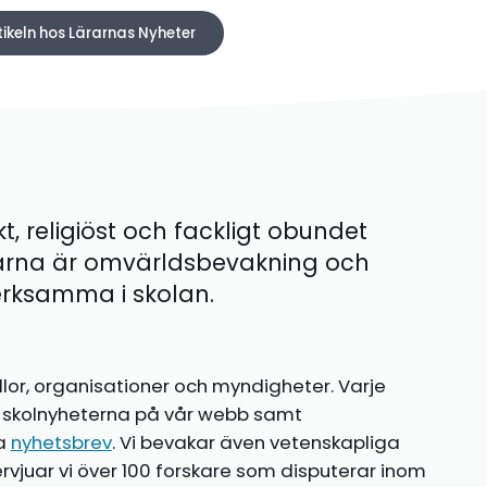
tikeln hos Lärarnas Nyheter
kt, religiöst och fackligt obundet
ärna är omvärldsbevakning och
 verksamma i skolan.
llor, organisationer och myndigheter. Varje
te skolnyheterna på vår webb samt
ia
nyhetsbrev
. Vi bevakar även vetenskapliga
ntervjuar vi över 100 forskare som disputerar inom