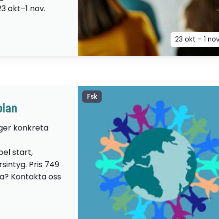
23 okt–1 nov.
23 okt – 1 no
Fsk
olan
 ger konkreta
el start,
sintyg. Pris 749
lta? Kontakta oss