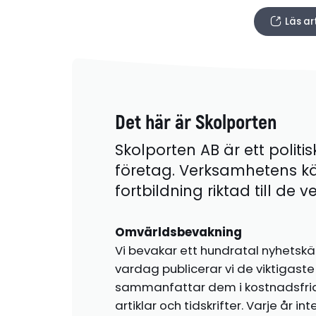
Läs ar
Det här är Skolporten
Skolporten AB är ett politis
företag. Verksamhetens k
fortbildning riktad till de
Omvärldsbevakning
Vi bevakar ett hundratal nyhetskä
vardag publicerar vi de viktigas
sammanfattar dem i kostnadsfr
artiklar och tidskrifter. Varje år i