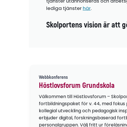
tjänster utannonseras och arbetsg
lediga tjänster
här
.
Skolportens vision är att g
Webbkonferens
Höstlovsforum Grundskola
Välkommen till Höstlovsforum – Skolpo
fortbildningspaket för v. 44, med fokus
kollegial utveckling och pedagogisk insp
erbjuder digital, forskningsbaserad fortb
personalgruppen. Välj fritt ur föreläsni