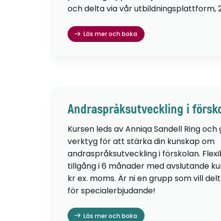
och delta via vår utbildningsplattform, 
Läs mer och boka
Andraspråksutveckling i försk
Kursen leds av Anniqa Sandell Ring och
verktyg för att stärka din kunskap om
andraspråksutveckling i förskolan. Flexib
tillgång i 6 månader med avslutande kur
kr ex. moms. Är ni en grupp som vill de
för specialerbjudande!
Läs mer och boka