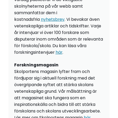
skolnyheterna på vår webb samt
sammanfattar dem i
kostnadsfria
nyhetsbrev
. Vi bevakar även
vetenskapliga artiklar och tidskrifter. Varje
år intervjuar vi över 100 forskare som
disputerar inom områden som är relevanta
för förskola/skola. Du kan läsa våra
forskningsintervjuer
här
.
Forskningsmagasin
Skolportens magasin lyfter fram och
fördjupar sig i aktuell forskning med det
övergripande syftet att stärka skolans
vetenskapliga grund. Vår målsättning är
att magasinet ska fungera som en
inspirationskälla och bidra till att stärka
förskolans och skolans utvecklingsarbete.
Läs mer om Skolportens magasin
här
.