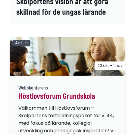
Skolportens vision är att göra
skillnad för de ungas lärande
Åk F–9
23 okt – 1 nov
Webbkonferens
Höstlovsforum Grundskola
Välkommen till Höstlovsforum –
Skolportens fortbildningspaket för v. 44,
med fokus på lärande, kollegial
utveckling och pedagogisk inspiration! Vi