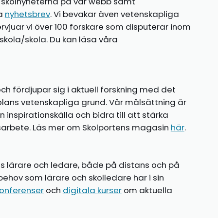
te skolnyheterna på vår webb samt
ia
nyhetsbrev
. Vi bevakar även vetenskapliga
ntervjuar vi över 100 forskare som disputerar inom
kola/skola. Du kan läsa våra
ch fördjupar sig i aktuell forskning med det
olans vetenskapliga grund. Vår målsättning är
nspirationskälla och bidra till att stärka
gsarbete. Läs mer om Skolportens magasin
här
.
ns lärare och ledare, både på distans och på
behov som lärare och skolledare har i sin
onferenser
och
digitala kurser
om aktuella