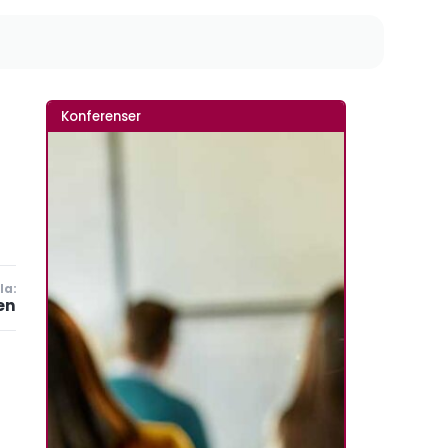
Konferenser
la:
en