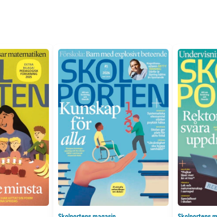
Skolportens magasin
Skolportens m