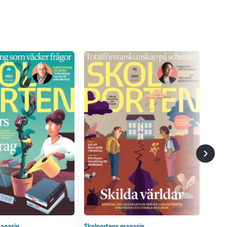
agasin
Skolportens magasin