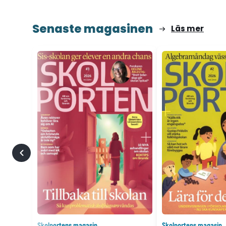
Senaste magasinen
Läs mer
Skolportens magasin
Skolportens magasin