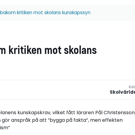
 bakom kritiken mot skolans kunskapssyn
m kritiken mot skolans
Käl
Skolvärld
oplanens kunskapskrav, vilket fått läraren Pål Christensson
 gör anspråk på att ”bygga på fakta”, men effekten
tism”