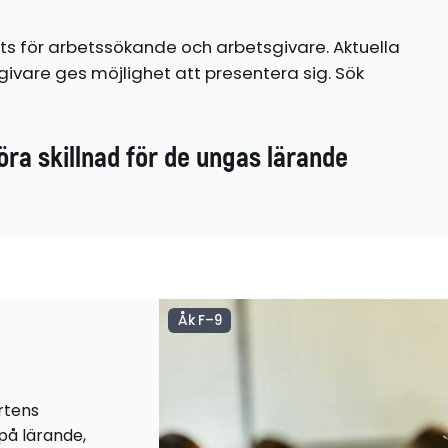
ts för arbetssökande och arbetsgivare. Aktuella
ivare ges möjlighet att presentera sig. Sök
öra skillnad för de ungas lärande
Åk F–9
rtens
 på lärande,