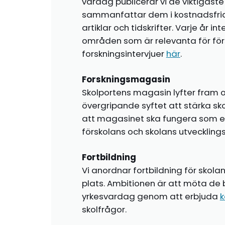
vardag publicerar vi de viktigas
sammanfattar dem i kostnadsfr
artiklar och tidskrifter. Varje år i
områden som är relevanta för förs
forskningsintervjuer
här
.
Forskningsmagasin
Skolportens magasin lyfter fram o
övergripande syftet att stärka sk
att magasinet ska fungera som en i
förskolans och skolans utvecklin
Fortbildning
Vi anordnar fortbildning för skola
plats. Ambitionen är att möta de 
yrkesvardag genom att erbjuda
k
skolfrågor.