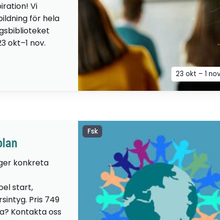
iration! Vi
ildning för hela
ngsbiblioteket
23 okt–1 nov.
23 okt – 1 no
Fsk
olan
 ger konkreta
el start,
sintyg. Pris 749
lta? Kontakta oss