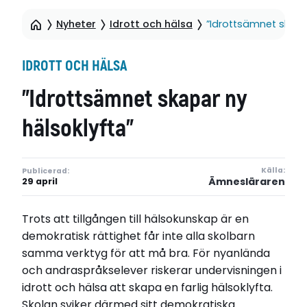
Nyheter
Idrott och hälsa
”Idrottsämnet skapa
IDROTT OCH HÄLSA
”Idrottsämnet skapar ny
hälsoklyfta”
Källa:
Publicerad:
Ämnesläraren
29 april
Trots att tillgången till hälsokunskap är en
demokratisk rättighet får inte alla skolbarn
samma verktyg för att må bra. För nyanlända
och andraspråkselever riskerar undervisningen i
idrott och hälsa att skapa en farlig hälsoklyfta.
Skolan sviker därmed sitt demokratiska