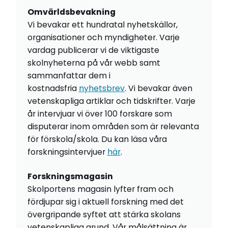
Omvärldsbevakning
Vi bevakar ett hundratal nyhetskällor,
organisationer och myndigheter. Varje
vardag publicerar vi de viktigaste
skolnyheterna på vår webb samt
sammanfattar dem i
kostnadsfria
nyhetsbrev
. Vi bevakar även
vetenskapliga artiklar och tidskrifter. Varje
år intervjuar vi över 100 forskare som
disputerar inom områden som är relevanta
för förskola/skola. Du kan läsa våra
forskningsintervjuer
här
.
Forskningsmagasin
Skolportens magasin lyfter fram och
fördjupar sig i aktuell forskning med det
övergripande syftet att stärka skolans
vetenskapliga grund. Vår målsättning är