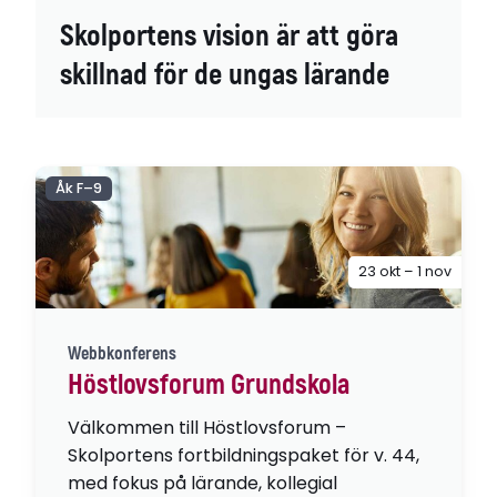
Skolportens vision är att göra
skillnad för de ungas lärande
Åk F–9
23 okt – 1 nov
Webbkonferens
Höstlovsforum Grundskola
Välkommen till Höstlovsforum –
Skolportens fortbildningspaket för v. 44,
med fokus på lärande, kollegial