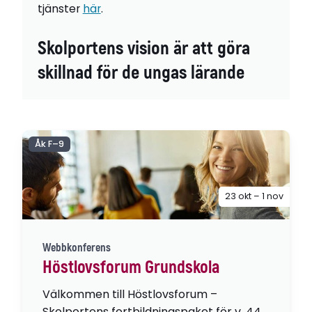
tjänster
här
.
Skolportens vision är att göra
skillnad för de ungas lärande
Åk F–9
23 okt – 1 nov
Webbkonferens
Höstlovsforum Grundskola
Välkommen till Höstlovsforum –
Skolportens fortbildningspaket för v. 44,