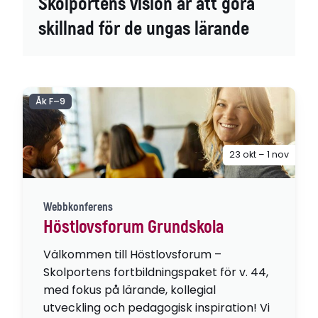
Skolportens vision är att göra
skillnad för de ungas lärande
Åk F–9
23 okt – 1 nov
Webbkonferens
Höstlovsforum Grundskola
Välkommen till Höstlovsforum –
Skolportens fortbildningspaket för v. 44,
med fokus på lärande, kollegial
utveckling och pedagogisk inspiration! Vi