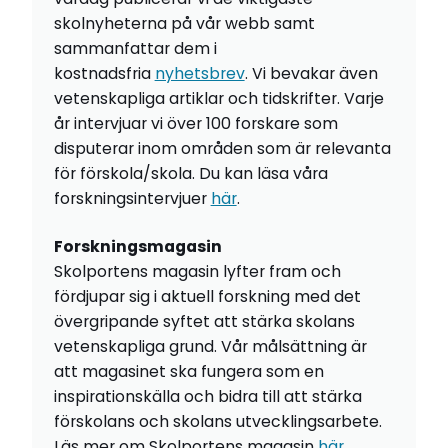
skolnyheterna på vår webb samt
sammanfattar dem i
kostnadsfria
nyhetsbrev
. Vi bevakar även
vetenskapliga artiklar och tidskrifter. Varje
år intervjuar vi över 100 forskare som
disputerar inom områden som är relevanta
för förskola/skola. Du kan läsa våra
forskningsintervjuer
här
.
Forskningsmagasin
Skolportens magasin lyfter fram och
fördjupar sig i aktuell forskning med det
övergripande syftet att stärka skolans
vetenskapliga grund. Vår målsättning är
att magasinet ska fungera som en
inspirationskälla och bidra till att stärka
förskolans och skolans utvecklingsarbete.
Läs mer om Skolportens magasin
här
.